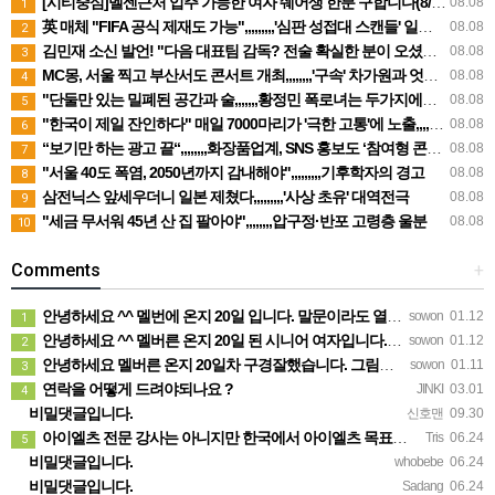
[시티중심]멜센근처 입주 가능한 여자 쉐어생 한분 구합니다(8/21일 부터입주)
08.08
1
英 매체 "FIFA 공식 제재도 가능",,,,,,,,,'심판 성접대 스캔들' 일파만파
08.08
2
김민재 소신 발언! "다음 대표팀 감독? 전술 확실한 분이 오셨으면"
08.08
3
MC몽, 서울 찍고 부산서도 콘서트 개최,,,,,,,,'구속' 차가원과 엇갈린 행보
08.08
4
"단둘만 있는 밀폐된 공간과 술,,,,,,,황정민 폭로녀는 두가지에만 집착했다"
08.08
5
"한국이 제일 잔인하다" 매일 7000마리가 '극한 고통'에 노출,,,,,,,어쩌다 이렇게까지
08.08
6
“보기만 하는 광고 끝“,,,,,,,,화장품업계, SNS 홍보도 ‘참여형 콘텐츠’로 변모
08.08
7
"서울 40도 폭염, 2050년까지 감내해야",,,,,,,,,기후학자의 경고
08.08
8
삼전닉스 앞세우더니 일본 제쳤다,,,,,,,,,'사상 초유' 대역전극
08.08
9
"세금 무서워 45년 산 집 팔아야",,,,,,,,압구정·반포 고령층 울분
08.08
10
Comments
+
안녕하세요 ^^ 멜번에 온지 20일 입니다. 말문이라도 열어보려고 글 보냅니다. 정말 반가운 소식인데 시간이…
sowon
01.12
1
안녕하세요 ^^ 멜버른 온지 20일 된 시니어 여자입니다. 생소한 곳이다보니 말문이라도 열어보려고 문자 드려…
sowon
01.12
2
안녕하세요 멜버른 온지 20일차 구경잘했습니다. 그림이 내마음입니다.
sowon
01.11
3
연락을 어떻게 드려야되나요 ?
JINKI
03.01
4
비밀댓글입니다.
신호맨
09.30
아이엘츠 전문 강사는 아니지만 한국에서 아이엘츠 목표점수(6.0)통과하고 호주대학 입학했어요 연락주시면 제가…
Tris
06.24
5
비밀댓글입니다.
whobebe
06.24
비밀댓글입니다.
Sadang
06.24