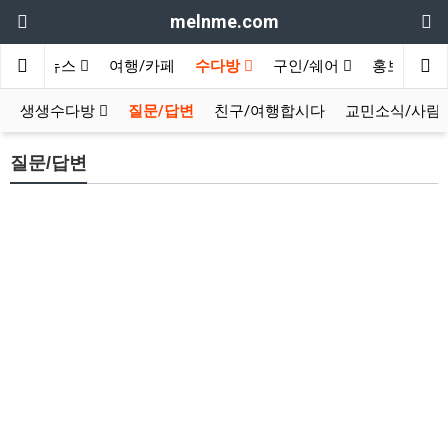
melnme.com
지구촌뉴스
여행/카페
수다방
구인/쉐어
홍보방
생생수다방
질문/답변
친구/여행합시다
교민소식/사람
질문/답변