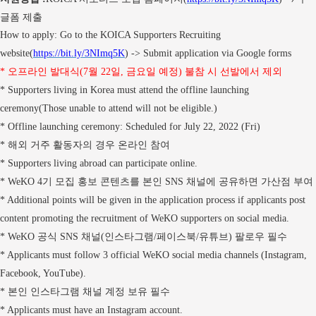
글폼 제출
How to apply: Go to the KOICA Supporters Recruiting
website(
https://bit.ly/3NImq5K
) -> Submit application via Google forms
오프라인 발대식
월
일
금요일 예정
불참 시 선발에서 제외
*
(7
22
,
)
* Supporters living in Korea must attend the offline launching
ceremony(Those unable to attend will not be eligible.)
* Offline launching ceremony: Scheduled for July 22, 2022 (Fri)
해외 거주 활동자의 경우 온라인 참여
*
* Supporters living abroad can participate online.
기 모집 홍보 콘텐츠를 본인
채널에 공유하면 가산점 부여
* WeKO 4
SNS
* Additional points will be given in the application process if applicants post
content promoting the recruitment of WeKO supporters on social media.
공식
채널
인스타그램
페이스북
유튜브
팔로우 필수
* WeKO
SNS
(
/
/
)
* Applicants must follow 3 official WeKO social media channels (Instagram,
Facebook, YouTube).
본인 인스타그램 채널 계정 보유 필수
*
* Applicants must have an Instagram account.