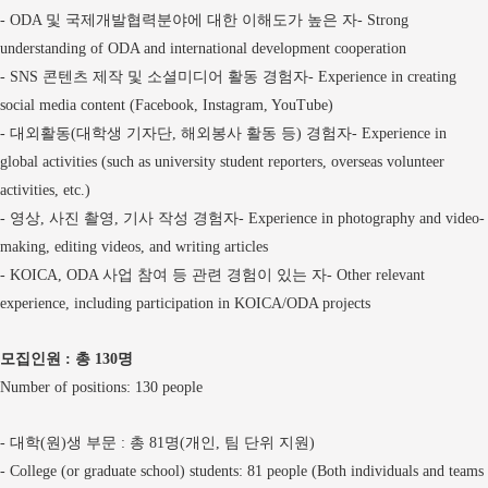
및 국제개발협력분야에 대한 이해도가 높은 자
- ODA
- Strong
understanding of ODA and international development cooperation
콘텐츠 제작 및 소셜미디어 활동 경험자
- SNS
- Experience in creating
social media content (Facebook, Instagram, YouTube)
대외활동
대학생 기자단
해외봉사 활동 등
경험자
-
(
,
)
- Experience in
global activities (such as university student reporters, overseas volunteer
activities, etc.)
영상
사진 촬영
기사 작성 경험자
-
,
,
- Experience in photography and video-
making, editing videos, and writing articles
사업 참여 등 관련 경험이 있는 자
- KOICA, ODA
- Other relevant
experience, including participation in KOICA/ODA projects
모집인원
총
명
:
130
Number of positions: 130 people
대학
원
생 부문
총
명
개인
팀 단위 지원
-
(
)
:
81
(
,
)
- College (or graduate school) students: 81 people (Both individuals and teams