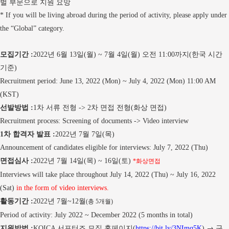
벌 부문으로 지원 요망
* If you will be living abroad during the period of activity, please apply under
the “Global” category.
모집기간
년
월
일
월
월
일
월
오전
까지
한국 시간
:
2022
6
13
(
) ~ 7
4
(
)
11:00
(
기준
)
Recruitment period: June 13, 2022 (Mon) ~ July 4, 2022 (Mon) 11:00 AM
(KST)
선발방법
차 서류 전형
차 면접 전형
화상 면접
:
1
-> 2
(
)
Recruitment process: Screening of documents -> Video interview
차 합격자 발표
년
월
일
목
1
:
2022
7
7
(
)
Announcement of candidates eligible for interviews: July 7, 2022 (Thu)
면접심사
년
월
일
목
일
토
화상면접
:
2022
7
14
(
) ~ 16
(
)
*
Interviews will take place throughout July 14, 2022 (Thu) ~ July 16, 2022
(Sat)
in the form of video interviews.
활동기간
년
월
월
총
개월
:
2022
7
~12
(
5
)
Period of activity: July 2022 ~ December 2022 (5 months in total)
지원방법
서포터즈 모집 홈페이지
→
구
:
KOICA
(
https://bit.ly/3NImq5K
)