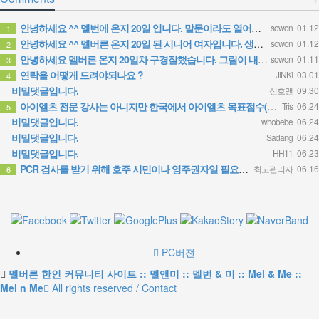
안녕하세요 ^^ 멜번에 온지 20일 입니다. 말문이라도 열어보려고 글 보냅니다. 정말 반가운 소식인데 시간이…
sowon
01.12
1
안녕하세요 ^^ 멜버른 온지 20일 된 시니어 여자입니다. 생소한 곳이다보니 말문이라도 열어보려고 문자 드려…
sowon
01.12
2
안녕하세요 멜버른 온지 20일차 구경잘했습니다. 그림이 내마음입니다.
sowon
01.11
3
연락을 어떻게 드려야되나요 ?
JINKI
03.01
4
비밀댓글입니다.
신호맨
09.30
아이엘츠 전문 강사는 아니지만 한국에서 아이엘츠 목표점수(6.0)통과하고 호주대학 입학했어요 연락주시면 제가…
Tris
06.24
5
비밀댓글입니다.
whobebe
06.24
비밀댓글입니다.
Sadang
06.24
비밀댓글입니다.
HH11
06.23
PCR 검사를 받기 위해 호주 시민이나 영주권자일 필요는 없습니다. 가까운 무료 검사 클리닉에 방문 하시면 …
최고관리자
06.16
6
PC버전
멜버른 한인 커뮤니티 사이트 :: 멜앤미 :: 멜번 & 미 :: Mel & Me ::
Mel n Me
All rights reserved / Contact