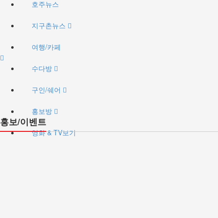
호주뉴스
지구촌뉴스
여행/카페
수다방
구인/쉐어
홍보방
홍보/이벤트
영화 & TV보기