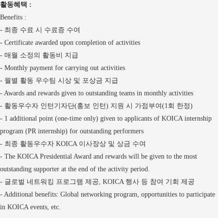
활동혜택
:
Benefits :
최종 수료 시 수료증 수여
-
- Certificate awarded upon completion of activities
매월 소정의 활동비 지급
-
- Monthly payment for carrying out activities
월별 활동 우수팀 시상 및 포상금 지급
-
- Awards and rewards given to outstanding teams in monthly activities
활동우수자 인턴기자단
홍보 인턴
지원 시 가점부여
회 한정
-
(
)
(1
)
- 1 additional point (one-time only) given to applicants of KOICA internship
program (PR internship) for outstanding performers
최종 활동우수자
이사장상 및 상금 수여
-
KOICA
- The KOICA Presidential Award and rewards will be given to the most
outstanding supporter at the end of the activity period.
글로벌 네트워킹 프로그램 제공
행사 등 참여 기회 제공
-
, KOICA
- Additional benefits: Global networking program, opportunities to participate
in KOICA events, etc.