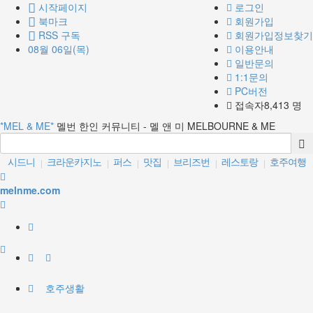
시작페이지
로그인
북마크
회원가입
RSS 구독
회원가입정보찾기
08월 06일(목)
이용안내
일반문의
1:1문의
PC버전
접속자8,413 명
*MEL & ME*
멜번 한인 커뮤니티 - 멜 앤 미 MELBOURNE & ME
시드니
크라운카지노
퍼스
맛집
브리즈번
레스토랑
호주여행
|
|
|
|
|
|
카페
호주스카이
골드코스트
|
|
|
melnme.com
호주생활