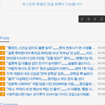
로그인한 회원만 댓글 등록이 가능합니다.
Posts
+
"황정민, 스킨십 없어도 불륜 맞아",,,,,,,,,현직 변호사가 본 사생활 논란
08.06
1
"결혼 축하한다며 축의금 300만원 보낸 '유부남' 전 남친,,,,,,,,,의도 없겠죠?"
08.06
2
20만원 티셔츠가 단돈 5만원, "정품 맞죠?" 묻자,,,,,,,,'병행수입 제품' 이라고
08.06
3
"결혼해 집 대출금 갚던 친구가 승자됐다",,,,,,,,,씁쓸한 골드미스, 왜???
08.06
4
"자발적 퇴사도 돈 준다" 청년 실업급여 바뀐다,,,,,,,,,생애 1회 지급 검토
08.06
5
지역 국립대 내년 신입생 '전액 장학금' 검토,,,,,,,,,장학금 확 늘린다
08.06
6
"팔자" 다급해진 다주택자,,,,,,,,,중개업소 매도 문의 줄 섰다
08.06
7
"장동혁 사퇴하라" 국힘 당원·시민 2만2000명 서명,,,,,,,,중진들에 촉구 서한 보낸다
08.06
8
"육사, 쿠데타 세 번 했는데 책임 안 물어",,,,,,,,,이 대통령, '통합 사관학교' 속도전 지시
08.06
9
⭐영주권스폰가능⭐ 조이투어 드라이빙 가이드 모집 (상시채용)
08.06
10
Comments
+