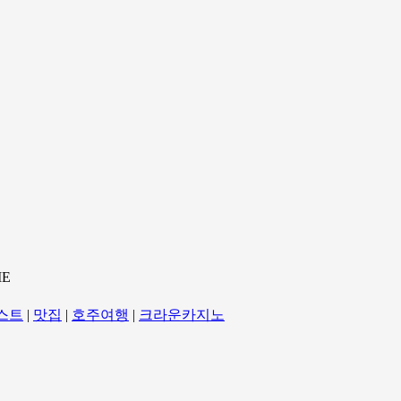
ME
스트
|
맛집
|
호주여행
|
크라운카지노