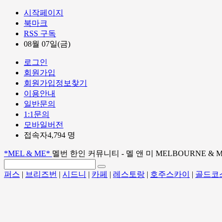
시작페이지
북마크
RSS 구독
08월 07일(금)
로그인
회원가입
회원가입정보찾기
이용안내
일반문의
1:1문의
모바일버전
접속자4,794 명
*MEL & ME*
멜번 한인 커뮤니티 - 멜 앤 미 MELBOURNE & 
퍼스
|
브리즈번
|
시드니
|
카페
|
레스토랑
|
호주스카이
|
골드코