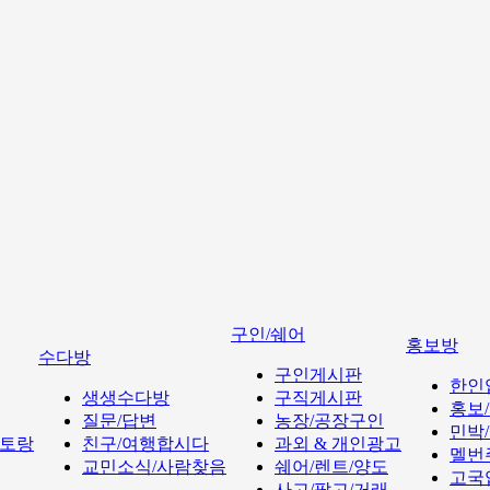
구인/쉐어
홍보방
수다방
구인게시판
한인
생생수다방
구직게시판
홍보
질문/답변
농장/공장구인
민박
토랑
친구/여행합시다
과외 & 개인광고
멜번
교민소식/사람찾음
쉐어/렌트/양도
고국
사고/팔고/거래