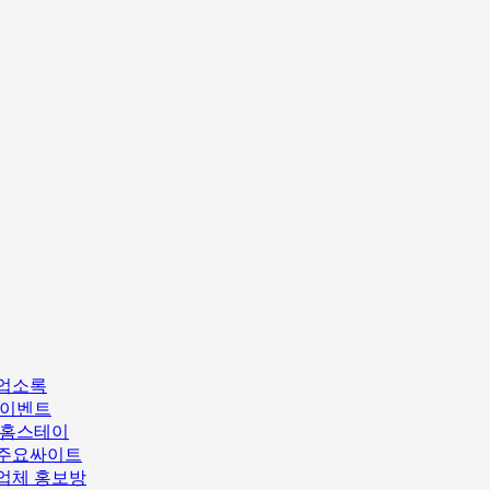
업소록
/이벤트
/홈스테이
주요싸이트
업체 홍보방