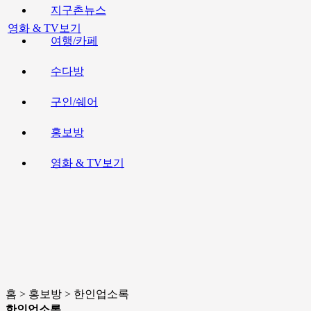
지구촌뉴스
영화 & TV보기
여행/카페
수다방
구인/쉐어
홍보방
영화 & TV보기
홈 > 홍보방 > 한인업소록
한인업소록