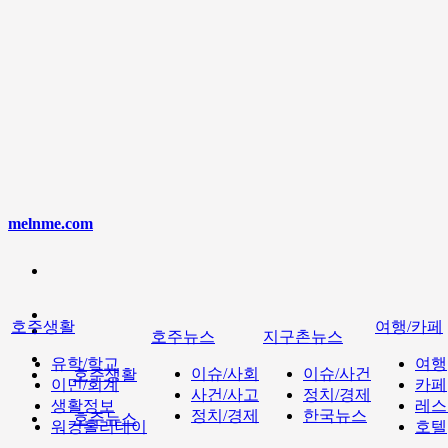
melnme.com
호주생활
여행/카페
호주뉴스
지구촌뉴스
유학/학교
여행
이슈/사회
이슈/사건
호주생활
이민/회계
카페
사건/사고
정치/경제
생활정보
레스
정치/경제
한국뉴스
호주뉴스
워킹홀리데이
호텔