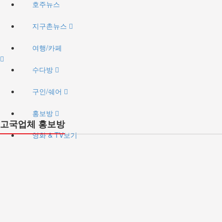
호주뉴스
지구촌뉴스
여행/카페
수다방
구인/쉐어
홍보방
고국업체 홍보방
영화 & TV보기