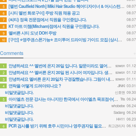
[멜번 Caulfield North] Miki Hair Studio 헤어디자이너 & 어시스턴트 채용 (FT/PT)
08.07
5
[시티 멜번 화로구이] 주방 직원 채용 공고
08.07
6
(씨티) 정육 전문점에서 직원을 구인중입니다.
08.07
7
KT 마트 미챔(Mitcham)점에서 직원을 구인중입니다.
08.07
8
멜버른 시티 도넛 DOH 주방
08.07
9
[구인] ⭐영주권스폰가능⭐ 조이투어 드라이빙 가이드 모집 (상시채용)
08.07
10
Comments
+
안녕하세요 ^^ 멜번에 온지 20일 입니다. 말문이라도 열어보려고 글 보냅니다. 정말 반가운 소식인데 시간이…
sowon
01.12
1
안녕하세요 ^^ 멜버른 온지 20일 된 시니어 여자입니다. 생소한 곳이다보니 말문이라도 열어보려고 문자 드려…
sowon
01.12
2
안녕하세요 멜버른 온지 20일차 구경잘했습니다. 그림이 내마음입니다.
sowon
01.11
3
연락을 어떻게 드려야되나요 ?
JINKI
03.01
4
비밀댓글입니다.
신호맨
09.30
아이엘츠 전문 강사는 아니지만 한국에서 아이엘츠 목표점수(6.0)통과하고 호주대학 입학했어요 연락주시면 제가…
Tris
06.24
5
비밀댓글입니다.
whobebe
06.24
비밀댓글입니다.
Sadang
06.24
비밀댓글입니다.
HH11
06.23
PCR 검사를 받기 위해 호주 시민이나 영주권자일 필요는 없습니다. 가까운 무료 검사 클리닉에 방문 하시면 …
최고관리자
06.16
6