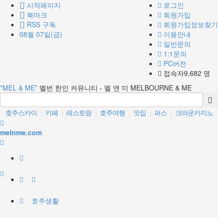
시작페이지
로그인
북마크
회원가입
RSS 구독
회원가입정보찾기
08월 07일(금)
이용안내
일반문의
1:1문의
PC버전
접속자9,682 명
*MEL & ME*
멜번 한인 커뮤니티 - 멜 앤 미 MELBOURNE & ME
호주스카이
카페
레스토랑
호주여행
맛집
퍼스
크라운카지노
|
|
|
|
|
|
시드니
골드코스트
브리즈번
|
|
|
melnme.com
호주생활