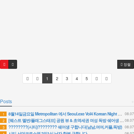
정렬
1
2
3
4
5
Posts
+
8월14일금요일 Metropolitan 에서 Seoul.exe Vol4 Korean Night 을 합니다.
08.07
1
[웨스트 멜번/플래그스태프] 공원 뷰 & 초역세권 여성 독방 쉐어생 구합니다
08.07
2
????????(시티)???????? 쉐어생 구합니다(남남,여여,커플,독방)
08.07
3
시티 서던크로스역 2인1실 남자 한분 구합니다
08.07
4