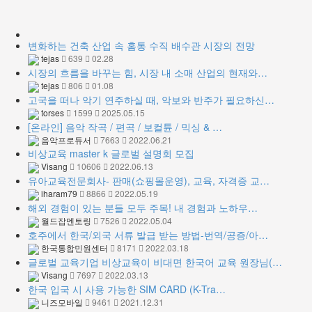
변화하는 건축 산업 속 홈통 수직 배수관 시장의 전망
tejas
639
02.28
시장의 흐름을 바꾸는 힘, 시장 내 소매 산업의 현재와…
tejas
806
01.08
고국을 떠나 악기 연주하실 때, 악보와 반주가 필요하신…
torses
1599
2025.05.15
[온라인] 음악 작곡 / 편곡 / 보컬튠 / 믹싱 & …
음악프로듀서
7663
2022.06.21
비상교육 master k 글로벌 설명회 모집
Visang
10606
2022.06.13
유아교육전문회사- 판매(쇼핑몰운영), 교육, 자격증 교…
iharam79
8866
2022.05.19
해외 경험이 있는 분들 모두 주목! 내 경험과 노하우…
월드잡멘토링
7526
2022.05.04
호주에서 한국/외국 서류 발급 받는 방법-번역/공증/아…
한국통합민원센터
8171
2022.03.18
글로벌 교육기업 비상교육이 비대면 한국어 교육 원장님(…
Visang
7697
2022.03.13
한국 입국 시 사용 가능한 SIM CARD (K-Tra…
니즈모바일
9461
2021.12.31