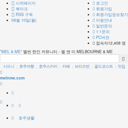
시작페이지
로그인
북마크
회원가입
RSS 구독
회원가입정보찾기
08월 10일(월)
이용안내
일반문의
1:1문의
PC버전
접속자12,408 명
*MEL & ME*
멜번 한인 커뮤니티 - 멜 앤 미 MELBOURNE & ME
시드니
호주여행
호주스카이
카페
브리즈번
골드코스트
맛집
|
|
|
|
|
|
레스토랑
퍼스
크라운카지노
|
|
|
melnme.com
호주생활