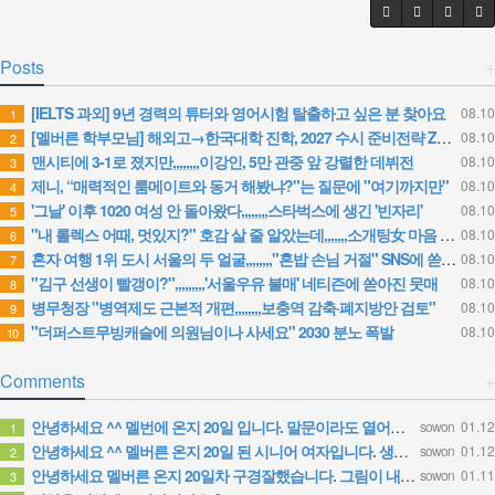
Posts
+
[IELTS 과외] 9년 경력의 튜터와 영어시험 탈출하고 싶은 분 찾아요
08.10
1
[멜버른 학부모님] 해외고→한국대학 진학, 2027 수시 준비전략 ZOOM 설명회｜8/14 오후 8시
08.10
2
맨시티에 3-1로 졌지만,,,,,,,,이강인, 5만 관중 앞 강렬한 데뷔전
08.10
3
제니, “매력적인 룸메이트와 동거 해봤냐?"는 질문에 "여기까지만"
08.10
4
'그날' 이후 1020 여성 안 돌아왔다,,,,,,,,스타벅스에 생긴 '빈자리'
08.10
5
"내 롤렉스 어때, 멋있지?" 호감 살 줄 알았는데,,,,,,,소개팅女 마음 뺏은 건 따로
08.10
6
혼자 여행 1위 도시 서울의 두 얼굴,,,,,,,,"혼밥 손님 거절" SNS에 쏟아진 경험담
08.10
7
"김구 선생이 빨갱이?",,,,,,,,,'서울우유 불매' 네티즌에 쏟아진 뭇매
08.10
8
병무청장 "병역제도 근본적 개편,,,,,,,,보충역 감축·폐지방안 검토"
08.10
9
"더퍼스트무빙캐슬에 의원님이나 사세요" 2030 분노 폭발
08.10
10
Comments
+
안녕하세요 ^^ 멜번에 온지 20일 입니다. 말문이라도 열어보려고 글 보냅니다. 정말 반가운 소식인데 시간이…
sowon
01.12
1
안녕하세요 ^^ 멜버른 온지 20일 된 시니어 여자입니다. 생소한 곳이다보니 말문이라도 열어보려고 문자 드려…
sowon
01.12
2
안녕하세요 멜버른 온지 20일차 구경잘했습니다. 그림이 내마음입니다.
sowon
01.11
3