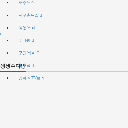
호주뉴스
지구촌뉴스
여행/카페
수다방
구인/쉐어
생생수다방
홍보방
영화 & TV보기