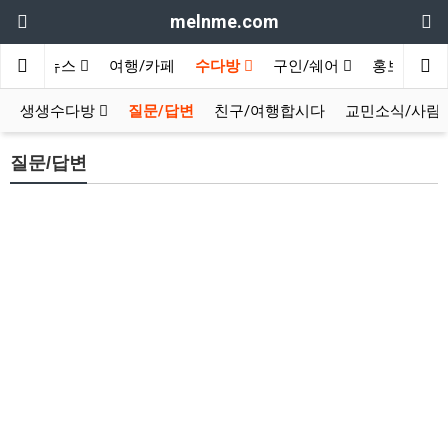
melnme.com
지구촌뉴스
여행/카페
수다방
구인/쉐어
홍보방
생생수다방
질문/답변
친구/여행합시다
교민소식/사람
질문/답변