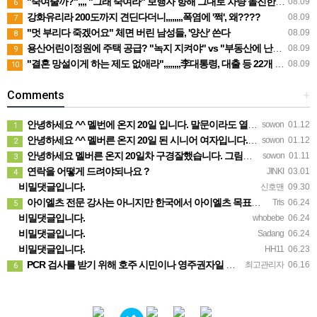
"죽여줄까?",,,, "그래 죽여라" 보행자 향해 그대로 차량 돌진한 운전자
08.09
6
강화유리라 200도까지 견딘다더니,,,,,,,,폭염에 '쩍', 왜????
08.09
7
"멋 부리다 죽겠어요" 체면 버린 남성들, '양산' 쓴다
08.09
8
용산어린이정원에 주택 공급? "녹지 지켜야" vs "부동산에 난린데"
08.09
9
"결혼 망설이게 하는 제도 없애라",,,,,,,,李대통령, 대출 등 22개 과제 손본다
08.09
10
Comments
+
안녕하세요 ^^ 멜번에 온지 20일 입니다. 말문이라도 열어보려고 글 보냅니다. 정말 반가운 소식인데 시간이…
sowon
01.12
1
안녕하세요 ^^ 멜버른 온지 20일 된 시니어 여자입니다. 생소한 곳이다보니 말문이라도 열어보려고 문자 드려…
sowon
01.12
2
안녕하세요 멜버른 온지 20일차 구경잘했습니다. 그림이 내마음입니다.
sowon
01.11
3
연락을 어떻게 드려야되나요 ?
JINKI
03.01
4
비밀댓글입니다.
신호맨
09.30
아이엘츠 전문 강사는 아니지만 한국에서 아이엘츠 목표점수(6.0)통과하고 호주대학 입학했어요 연락주시면 제가…
Tris
06.24
5
비밀댓글입니다.
whobebe
06.24
비밀댓글입니다.
Sadang
06.24
비밀댓글입니다.
HH11
06.23
PCR 검사를 받기 위해 호주 시민이나 영주권자일 필요는 없습니다. 가까운 무료 검사 클리닉에 방문 하시면 …
최고관리자
06.16
6