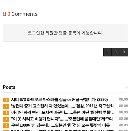
0
Comments
로그인한 회원만 댓글 등록이 가능합니다.
Posts
+
시티 673 라트로브 마스터룸 싱글 or 커플 구합니다. ($330)
08.09
1
'성접대 증거 고스란히 다 있었는데,,,,,,,' 검찰, 2011년 축구협회 성접대에 "증거 불충분' 무혐의 처분
08.09
2
이강인 파격 변신, 포지션 바꾼다,,,,,,,,,측면 아닌 '최전방 투톱' 시험대
08.09
3
"이 옷 사려고 비행기 탑니다",,,,,,,,,'오픈런에 품절대란' 제주여행 필수템
08.09
4
우린 1000만명 갔는데,,,,,,,,일본인 '한국' 안 오는 뜻밖의 이유
08.09
5