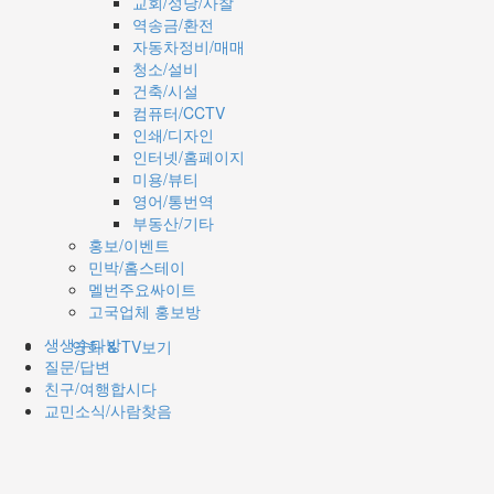
교회/성당/사찰
역송금/환전
자동차정비/매매
청소/설비
건축/시설
컴퓨터/CCTV
인쇄/디자인
인터넷/홈페이지
미용/뷰티
영어/통번역
부동산/기타
홍보/이벤트
민박/홈스테이
멜번주요싸이트
고국업체 홍보방
생생수다방
영화 & TV보기
질문/답변
친구/여행합시다
교민소식/사람찾음