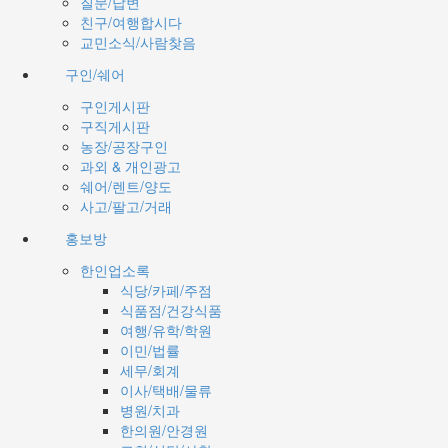
질문/답변
친구/여행합시다
교민소식/사람찾음
구인/쉐어
구인게시판
구직게시판
농장/공장구인
과외 & 개인광고
쉐어/렌트/양도
사고/팔고/거래
홍보방
한인업소록
식당/카페/주점
식품점/건강식품
여행/유학/학원
이민/법률
세무/회계
이사/택배/물류
병원/치과
한의원/안경원