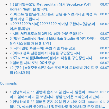
1
8월14일금요일 Metropolitan 에서 Seoul.exe Vol4
08.07
Korean Night 을 합니다.
2
[웨스트 멜번/플래그스태프] 공원 뷰 & 초역세권 여성 독
08.07
방 쉐어생 구합니다
3
????????(시티)???????? 쉐어생 구합니다(남남,여
08.07
여,커플,독방)
4
시티 서던크로스역 2인1실 남자 한분 구합니다
08.07
5
[멜번 Caulfield North] Miki Hair Studio 헤어디자이너
08.07
& 어시스턴트 채용 (FT/PT)
6
[시티 멜번 화로구이] 주방 직원 채용 공고
08.07
7
(씨티) 정육 전문점에서 직원을 구인중입니다.
08.07
8
KT 마트 미챔(Mitcham)점에서 직원을 구인중입니다.
08.07
9
멜버른 시티 도넛 DOH 주방
08.07
10
[구인] ⭐영주권스폰가능⭐ 조이투어 드라이빙 가이드 모
08.07
집 (상시채용)
Comments
+
1
안녕하세요 ^^ 멜번에 온지 20일 입니다. 말문이
sowon
01.12
라도 열어보려고 글 보냅니다. 정말 반가운 소식인데 시간이…
2
안녕하세요 ^^ 멜버른 온지 20일 된 시니어 여자
sowon
01.12
입니다. 생소한 곳이다보니 말문이라도 열어보려고 문자 드려…