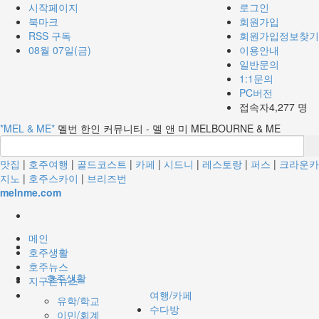
시작페이지
로그인
북마크
회원가입
RSS 구독
회원가입정보찾기
08월 07일(금)
이용안내
일반문의
1:1문의
PC버전
접속자4,277 명
*MEL & ME*
멜번 한인 커뮤니티 - 멜 앤 미 MELBOURNE & ME
맛집
|
호주여행
|
골드코스트
|
카페
|
시드니
|
레스토랑
|
퍼스
|
크라운카
지노
|
호주스카이
|
브리즈번
melnme.com
메인
호주생활
호주뉴스
호주생활
지구촌뉴스
여행/카페
유학/학교
수다방
이민/회계