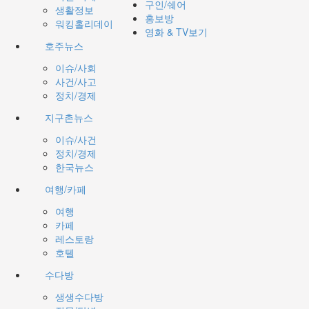
구인/쉐어
생활정보
홍보방
워킹홀리데이
영화 & TV보기
호주뉴스
이슈/사회
사건/사고
정치/경제
지구촌뉴스
이슈/사건
정치/경제
한국뉴스
여행/카페
여행
카페
레스토랑
호텔
수다방
생생수다방