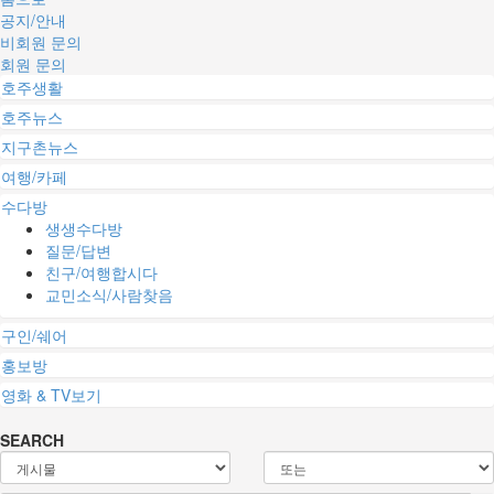
공지/안내
비회원 문의
회원 문의
호주생활
호주뉴스
지구촌뉴스
여행/카페
수다방
생생수다방
질문/답변
친구/여행합시다
교민소식/사람찾음
구인/쉐어
홍보방
영화 & TV보기
SEARCH