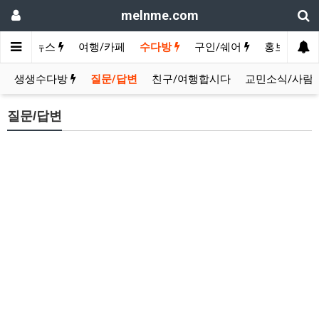
melnme.com
지구촌뉴스
여행/카페
수다방
구인/쉐어
홍보방
생생수다방
질문/답변
친구/여행합시다
교민소식/사람
질문/답변