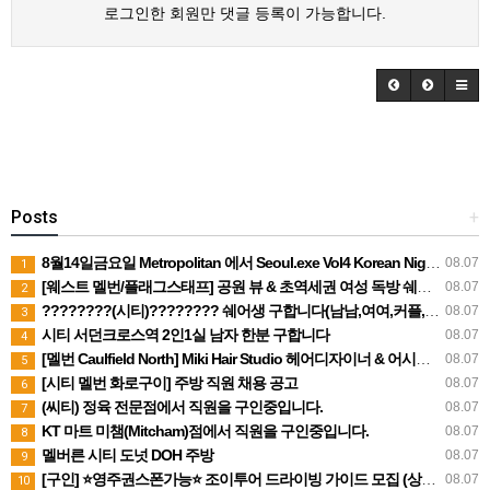
로그인한 회원만 댓글 등록이 가능합니다.
Posts
+
8월14일금요일 Metropolitan 에서 Seoul.exe Vol4 Korean Night 을 합니다.
08.07
1
[웨스트 멜번/플래그스태프] 공원 뷰 & 초역세권 여성 독방 쉐어생 구합니다
08.07
2
????????(시티)???????? 쉐어생 구합니다(남남,여여,커플,독방)
08.07
3
시티 서던크로스역 2인1실 남자 한분 구합니다
08.07
4
[멜번 Caulfield North] Miki Hair Studio 헤어디자이너 & 어시스턴트 채용 (FT/PT)
08.07
5
[시티 멜번 화로구이] 주방 직원 채용 공고
08.07
6
(씨티) 정육 전문점에서 직원을 구인중입니다.
08.07
7
KT 마트 미챔(Mitcham)점에서 직원을 구인중입니다.
08.07
8
멜버른 시티 도넛 DOH 주방
08.07
9
[구인] ⭐영주권스폰가능⭐ 조이투어 드라이빙 가이드 모집 (상시채용)
08.07
10