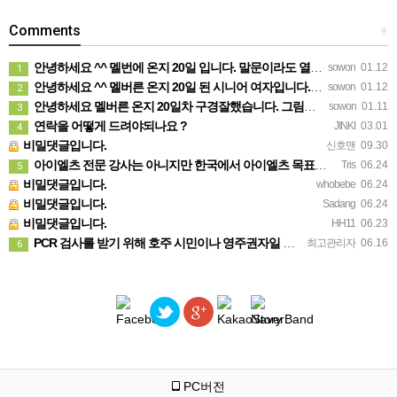
Comments
+
안녕하세요 ^^ 멜번에 온지 20일 입니다. 말문이라도 열어보려고 글 보냅니다. 정말 반가운 소식인데 시간이…
sowon
01.12
1
안녕하세요 ^^ 멜버른 온지 20일 된 시니어 여자입니다. 생소한 곳이다보니 말문이라도 열어보려고 문자 드려…
sowon
01.12
2
안녕하세요 멜버른 온지 20일차 구경잘했습니다. 그림이 내마음입니다.
sowon
01.11
3
연락을 어떻게 드려야되나요 ?
JINKI
03.01
4
비밀댓글입니다.
신호맨
09.30
아이엘츠 전문 강사는 아니지만 한국에서 아이엘츠 목표점수(6.0)통과하고 호주대학 입학했어요 연락주시면 제가…
Tris
06.24
5
비밀댓글입니다.
whobebe
06.24
비밀댓글입니다.
Sadang
06.24
비밀댓글입니다.
HH11
06.23
PCR 검사를 받기 위해 호주 시민이나 영주권자일 필요는 없습니다. 가까운 무료 검사 클리닉에 방문 하시면 …
최고관리자
06.16
6
PC버전