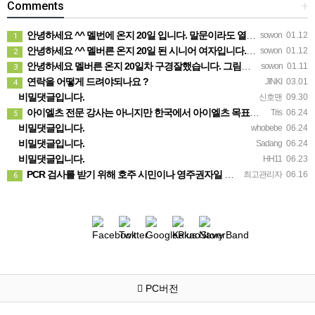
Comments
+
안녕하세요 ^^ 멜번에 온지 20일 입니다. 말문이라도 열어보려고 글 보냅니다. 정말 반가운 소식인데 시간이…
sowon
01.12
1
안녕하세요 ^^ 멜버른 온지 20일 된 시니어 여자입니다. 생소한 곳이다보니 말문이라도 열어보려고 문자 드려…
sowon
01.12
2
안녕하세요 멜버른 온지 20일차 구경잘했습니다. 그림이 내마음입니다.
sowon
01.11
3
연락을 어떻게 드려야되나요 ?
JINKI
03.01
4
비밀댓글입니다.
신호맨
09.30
아이엘츠 전문 강사는 아니지만 한국에서 아이엘츠 목표점수(6.0)통과하고 호주대학 입학했어요 연락주시면 제가…
Tris
06.24
5
비밀댓글입니다.
whobebe
06.24
비밀댓글입니다.
Sadang
06.24
비밀댓글입니다.
HH11
06.23
PCR 검사를 받기 위해 호주 시민이나 영주권자일 필요는 없습니다. 가까운 무료 검사 클리닉에 방문 하시면 …
최고관리자
06.16
6
PC버전