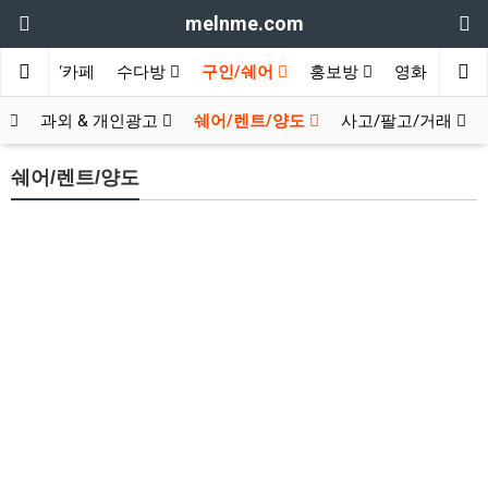
melnme.com
여행/카페
수다방
구인/쉐어
홍보방
영화 & TV
인
과외 & 개인광고
쉐어/렌트/양도
사고/팔고/거래
쉐어/렌트/양도