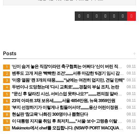
Posts
+
'신이 숨겨 놓은 직장'이라던 축구협회는 어쩌다 '신이 버린 직장'이 됐나???
08.11
1
벤투도 고개 저은 '빡빡한 조건',,,,,,,,서류 마감한 '6경기 임시 감독' 공채, 본격적인 심사 '스타트'
08.11
2
'이중 열돔' 깬 3개의 태풍,,,,,,,,,"낮에는 여전히 덥지만, 견딜 만해"
08.11
3
두번이나 도망쳤는데 '다시 교회로',,,,,,,경찰의 부실 조치, 논란
08.11
4
"문신 후 달라진 시선, 서비스업 못하나요?",,,,,,,,,편의점 알바생의 하소연
08.11
5
23억 아파트 3채 보유세,,,,,,,,,서울 4854만원, 뉴욕 3959만원
08.11
6
'부지 선정하기가 이렇게나 힘들어서야',,,,,,,,,용산 어린이정원에 늘어선 근조화환
08.11
7
현실판 '참교육' 나화진 300명이나 뽑혔단다
08.11
8
이 대통령 지지율 취임 후 최저치,,,,,,,"서울·보수·고령층 이탈 확대"
08.11
9
Makimoto에서 chef를 모집합니다. (NSW주 PORT MACQUARIE)
08.11
10