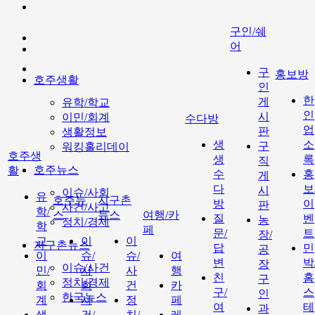
구인/쉐
어
구
홍보방
호주생활
인
한
게
유학/학교
인
시
이민/회계
수다방
업
판
생활정보
생
소
구
워킹홀리데이
호주생
생
록
직
호주뉴스
활
수
홍
게
다
보
시
이슈/사회
유
호주뉴
지구촌
방
이
판
사건/사고
학/
스
뉴스
여행/카
질
벤
농
정치/경제
학
페
문/
트
장/
교
이
이
지구촌뉴스
답
민
공
이
슈/
슈/
여
변
박
장
이슈/사건
민/
사
사
행
친
홈
구
정치/경제
회
회
건
카
구/
스
인
한국뉴스
계
사
정
페
여
테
과
생
건/
치/
레