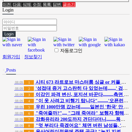
이전
다음
삭제
수정
목록
답변
글쓰기
Login
Login
자동로그인
회원가입
|
정보찾기
+
Posts
시티 673 라트로브 마스터룸 싱글 or 커플 구합니다. ($330)
08.09
1
'성접대 증거 고스란히 다 있었는데,,,,,,,' 검찰, 2011년 축구협회 성접대에 "증거 불충분' 무혐의 처분
08.09
2
이강인 파격 변신, 포지션 바꾼다,,,,,,,,,측면 아닌 '최전방 투톱' 시험대
08.09
3
"이 옷 사려고 비행기 탑니다",,,,,,,,,'오픈런에 품절대란' 제주여행 필수템
08.09
4
우린 1000만명 갔는데,,,,,,,,일본인 '한국' 안 오는 뜻밖의 이유
08.09
5
"죽여줄까?",,,, "그래 죽여라" 보행자 향해 그대로 차량 돌진한 운전자
08.09
6
강화유리라 200도까지 견딘다더니,,,,,,,,폭염에 '쩍', 왜????
08.09
7
"멋 부리다 죽겠어요" 체면 버린 남성들, '양산' 쓴다
08.09
8
용산어린이정원에 주택 공급? "녹지 지켜야" vs "부동산에 난린데"