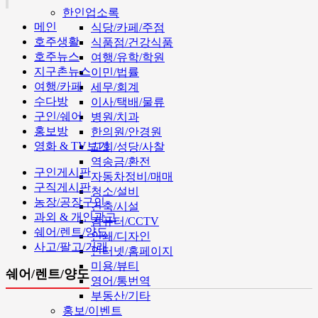
한인업소록
메인
식당/카페/주점
호주생활
식품점/건강식품
호주뉴스
여행/유학/학원
지구촌뉴스
이민/법률
여행/카페
세무/회계
수다방
이사/택배/물류
구인/쉐어
병원/치과
홍보방
한의원/안경원
영화 & TV보기
교회/성당/사찰
역송금/환전
구인게시판
자동차정비/매매
구직게시판
청소/설비
농장/공장구인
건축/시설
과외 & 개인광고
컴퓨터/CCTV
쉐어/렌트/양도
인쇄/디자인
사고/팔고/거래
인터넷/홈페이지
미용/뷰티
쉐어/렌트/양도
영어/통번역
부동산/기타
홍보/이벤트