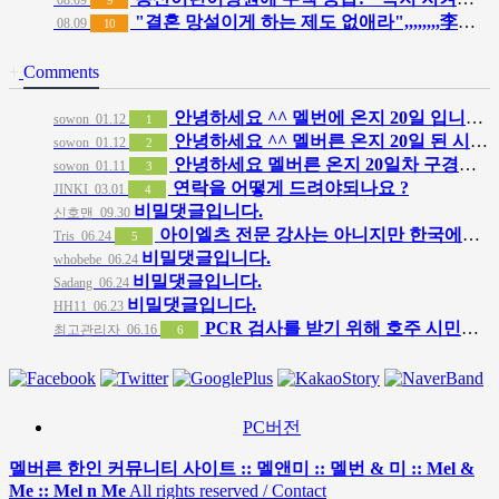
08.09
9
"결혼 망설이게 하는 제도 없애라",,,,,,,,李대통령, 대출 등 22개 과제 손본다
08.09
10
+
Comments
안녕하세요 ^^ 멜번에 온지 20일 입니다. 말문이라도 열어보려고 글 보냅니다. 정말 반가운 소식인데 시간이…
sowon
01.12
1
안녕하세요 ^^ 멜버른 온지 20일 된 시니어 여자입니다. 생소한 곳이다보니 말문이라도 열어보려고 문자 드려…
sowon
01.12
2
안녕하세요 멜버른 온지 20일차 구경잘했습니다. 그림이 내마음입니다.
sowon
01.11
3
연락을 어떻게 드려야되나요 ?
JINKI
03.01
4
비밀댓글입니다.
신호맨
09.30
아이엘츠 전문 강사는 아니지만 한국에서 아이엘츠 목표점수(6.0)통과하고 호주대학 입학했어요 연락주시면 제가…
Tris
06.24
5
비밀댓글입니다.
whobebe
06.24
비밀댓글입니다.
Sadang
06.24
비밀댓글입니다.
HH11
06.23
PCR 검사를 받기 위해 호주 시민이나 영주권자일 필요는 없습니다. 가까운 무료 검사 클리닉에 방문 하시면 …
최고관리자
06.16
6
PC버전
멜버른 한인 커뮤니티 사이트 :: 멜앤미 :: 멜번 & 미 :: Mel &
Me :: Mel n Me
All rights reserved / Contact