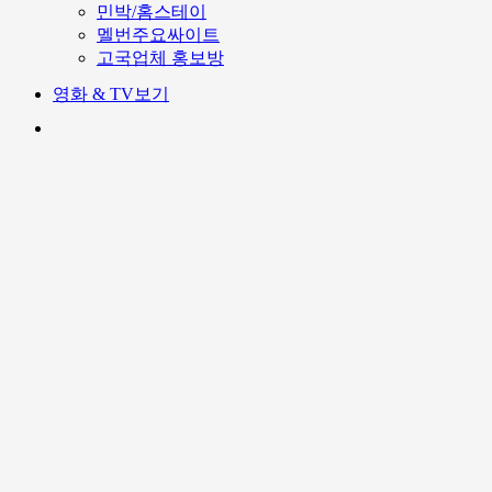
민박/홈스테이
멜번주요싸이트
고국업체 홍보방
영화 & TV보기