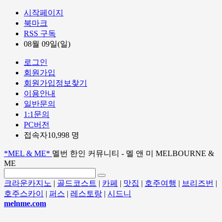
시작페이지
북마크
RSS 구독
08월 09일(일)
로그인
회원가입
회원가입정보찾기
이용안내
일반문의
1:1문의
PC버전
접속자10,998 명
*MEL & ME*
멜번 한인 커뮤니티 - 멜 앤 미 MELBOURNE &
ME
크라운카지노
|
골드코스트
|
카페
|
맛집
|
호주여행
|
브리즈번
|
호주스카이
|
퍼스
|
레스토랑
|
시드니
melnme.com