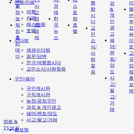
여행/카페
행
이
외
활
사
경
스
합
멜
&
여행
정
고
제
토
개
시
번
카페
보
정
한
랑
인
다
주
레스토랑
워
치/
국
호
광
교
요
호텔
킹
경
뉴
텔
고
민
싸
홀
제
스
쉐
수다방
소
이
리
어/
식/
트
데
생생수다방
렌
사
고
이
질문/답변
트/
람
국
친구/여행합시다
양
찾
업
교민소식/사람찾음
도
음
체
사
홍
구인/쉐어
고/
보
구인게시판
팔
방
구직게시판
고/
농장/공장구인
거
과외 & 개인광고
래
쉐어/렌트/양도
사고/팔고/거래
영화 &
TV보기
홍보방