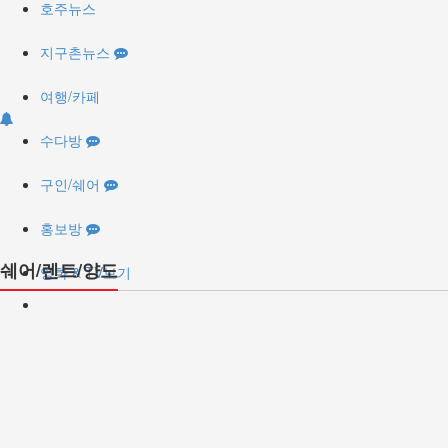
호주뉴스
지구촌뉴스
여행/카페
수다방
구인/쉐어
홍보방
쉐어/렌트/양도
영화 & TV보기