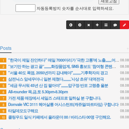
새로고침
자동등록방지 숫자를 순서대로 입력하세요.
Posts
+
"한국이 제일 잔인하다" 매일 7000마리가 '극한 고통'에 노출,,,,,,,어쩌다 이렇게까지
08.08
1
“보기만 하는 광고 끝“,,,,,,,,화장품업계, SNS 홍보도 ‘참여형 콘텐츠’로 변모
08.08
2
"서울 40도 폭염, 2050년까지 감내해야",,,,,,,,,기후학자의 경고
08.08
3
삼전닉스 앞세우더니 일본 제쳤다,,,,,,,,,'사상 초유' 대역전극
08.08
4
"세금 무서워 45년 산 집 팔아야",,,,,,,,압구정·반포 고령층 울분
08.08
5
All-rounder 목,금,토 5.30pm-8.30pm
08.08
6
가전 제품 매장에서 세일즈 스태프로 일하실 분 구합니다.
08.08
7
Donvale VIC 3111 헤어살롱 어시스턴트(캐쥬얼/파트타임) 구합니다
08.08
8
타일데모도구해요
08.08
9
콜링우드 일식 카페에서 올라운더 00 / 바리스타 00명 구인해요.
08.08
10