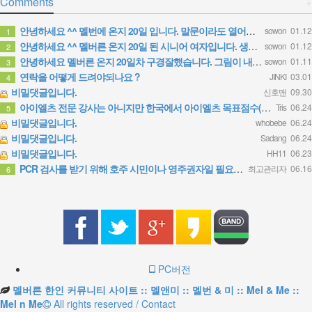
Comments
+
안녕하세요 ^^ 멜번에 온지 20일 입니다. 말문이라도 열어보려고 글 보냅니다. 정말 반가운 소식인데 시간이…
sowon
01.12
1
안녕하세요 ^^ 멜버른 온지 20일 된 시니어 여자입니다. 생소한 곳이다보니 말문이라도 열어보려고 문자 드려…
sowon
01.12
2
안녕하세요 멜버른 온지 20일차 구경잘했습니다. 그림이 내마음입니다.
sowon
01.11
3
연락을 어떻게 드려야되나요 ?
JINKI
03.01
4
비밀댓글입니다.
신호맨
09.30
아이엘츠 전문 강사는 아니지만 한국에서 아이엘츠 목표점수(6.0)통과하고 호주대학 입학했어요 연락주시면 제가…
Tris
06.24
5
비밀댓글입니다.
whobebe
06.24
비밀댓글입니다.
Sadang
06.24
비밀댓글입니다.
HH11
06.23
PCR 검사를 받기 위해 호주 시민이나 영주권자일 필요는 없습니다. 가까운 무료 검사 클리닉에 방문 하시면 …
최고관리자
06.16
6
PC버전
멜버른 한인 커뮤니티 사이트 :: 멜앤미 :: 멜번 & 미 :: Mel & Me ::
Mel n Me
All rights reserved / Contact