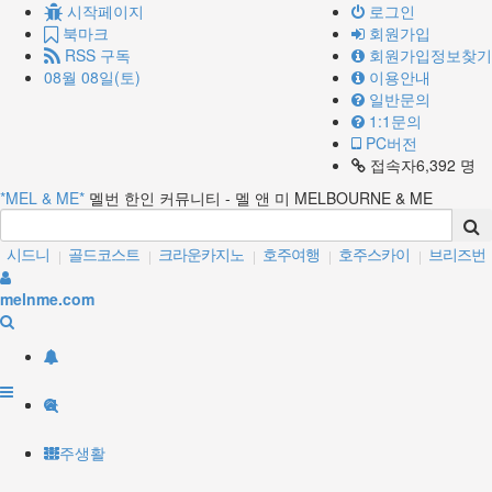
시작페이지
로그인
북마크
회원가입
RSS 구독
회원가입정보찾기
08월 08일(토)
이용안내
일반문의
1:1문의
PC버전
접속자6,392 명
*MEL & ME*
멜번 한인 커뮤니티 - 멜 앤 미 MELBOURNE & ME
시드니
골드코스트
크라운카지노
호주여행
호주스카이
브리즈번
|
|
|
|
|
카페
맛집
퍼스
레스토랑
|
|
|
|
melnme.com
호주생활