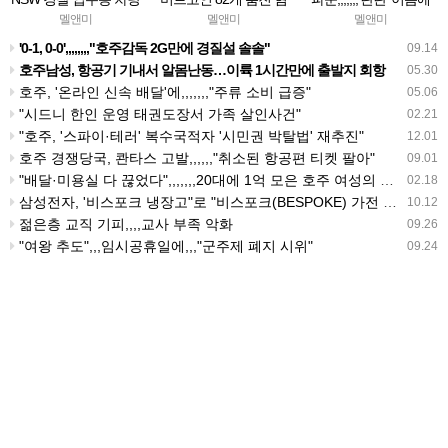
으로 '픽'"
의로 기소"
숨은 권력 코드?
멜앤미
멜앤미
멜앤미
'0-1, 0-0',,,,,,,,"호주감독 2G만에 경질설 솔솔"
09.14
호주남성, 항공기 기내서 알몸난동…이륙 1시간만에 출발지 회항
05.30
호주, '온라인 신속 배달'에,,,,,,,"주류 소비 급증"
05.06
"시드니 한인 운영 태권도장서 가족 살인사건"
02.21
"호주, '스파이·테러' 복수국적자 '시민권 박탈법' 재추진"
12.01
호주 경쟁당국, 콴타스 고발,,,,,,"취소된 항공편 티켓 팔아"
09.01
"배달·미용실 다 끊었다",,,,,,,20대에 1억 모은 호주 여성의 극단적 절약법에 시끌
02.18
삼성전자, '비스포크 냉장고"로 "비스포크(BESPOKE) 가전 라인업"을 본격 확대,,,호주시장 공략
10.12
젊은층 교직 기피,,,,교사 부족 악화
09.26
"여왕 추도",,,임시공휴일에,,,"군주제 폐지 시위"
09.24