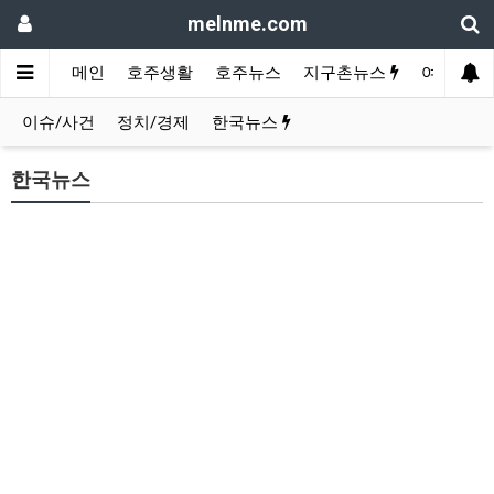
melnme.com
메인
호주생활
호주뉴스
지구촌뉴스
여행/카페
이슈/사건
정치/경제
한국뉴스
한국뉴스