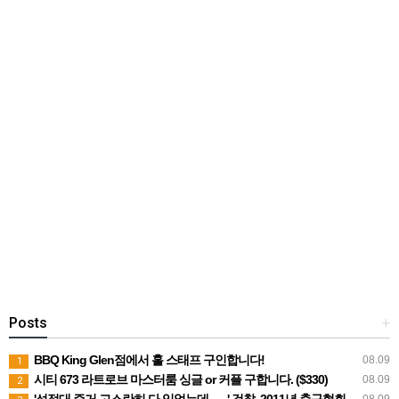
Posts
+
BBQ King Glen점에서 홀 스태프 구인합니다!
08.09
1
시티 673 라트로브 마스터룸 싱글 or 커플 구합니다. ($330)
08.09
2
'성접대 증거 고스란히 다 있었는데,,,,,,,' 검찰, 2011년 축구협회 성접대에 "증거 불충분' 무혐의 처분
08.09