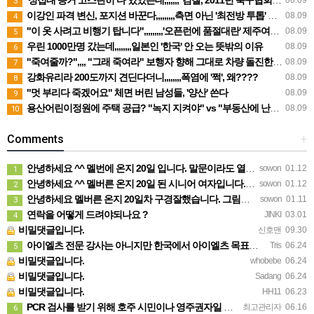
3
이강인 파격 변신, 포지션 바꾼다,,,,,,,,,측면 아닌 '최전방 투톱' 시험대
08.09
4
"이 옷 사려고 비행기 탑니다",,,,,,,,,'오픈런에 품절대란' 제주여행 필수템
08.09
5
우린 1000만명 갔는데,,,,,,,,일본인 '한국' 안 오는 뜻밖의 이유
08.09
6
"죽여줄까?",,,, "그래 죽여라" 보행자 향해 그대로 차량 돌진한 운전자
08.09
7
강화유리라 200도까지 견딘다더니,,,,,,,,폭염에 '쩍', 왜????
08.09
8
"멋 부리다 죽겠어요" 체면 버린 남성들, '양산' 쓴다
08.09
9
용산어린이정원에 주택 공급? "녹지 지켜야" vs "부동산에 난린데"
08.09
10
Comments
+
안녕하세요 ^^ 멜번에 온지 20일 입니다. 말문이라도 열어보려고 글 보냅니다. 정말 반가운 소식인데 시간이…
sowon
01.12
1
안녕하세요 ^^ 멜버른 온지 20일 된 시니어 여자입니다. 생소한 곳이다보니 말문이라도 열어보려고 문자 드려…
sowon
01.12
2
안녕하세요 멜버른 온지 20일차 구경잘했습니다. 그림이 내마음입니다.
sowon
01.11
3
연락을 어떻게 드려야되나요 ?
JINKI
03.01
4
비밀댓글입니다.
신호맨
09.30
아이엘츠 전문 강사는 아니지만 한국에서 아이엘츠 목표점수(6.0)통과하고 호주대학 입학했어요 연락주시면 제가…
Tris
06.24
5
비밀댓글입니다.
whobebe
06.24
비밀댓글입니다.
Sadang
06.24
비밀댓글입니다.
HH11
06.23
PCR 검사를 받기 위해 호주 시민이나 영주권자일 필요는 없습니다. 가까운 무료 검사 클리닉에 방문 하시면 …
최고관리자
06.16
6