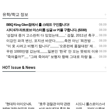
유학/학교 정보
+
BBQ King Glen점에서 홀 스태프 구인합니다!
08.09
시티 673 라트로브 마스터룸 싱글 or 커플 구합니다. ($330)
08.09
'성접대 증거 고스란히 다 있었는데,,,,,,,' 검찰, 2011년 축구협회 성접대에 "증거 불충분' 무혐의 처분
08.09
이강인 파격 변신, 포지션 바꾼다,,,,,,,,,측면 아닌 '최전방 투톱' 시험대
08.09
"이 옷 사려고 비행기 탑니다",,,,,,,,,'오픈런에 품절대란' 제주여행 필수템
08.09
우린 1000만명 갔는데,,,,,,,,일본인 '한국' 안 오는 뜻밖의 이유
08.09
"죽여줄까?",,,, "그래 죽여라" 보행자 향해 그대로 차량 돌진한 운전자
08.09
HOT Issue & News
+
"현대차 아이오닉6,
"호주 경찰관 마약 관련
시드니 롤스로이스녀
NSW 경찰 업무용 차량
비트코인 82개 훔친 혐
파문,,,,,,,‘란란’ 이름에