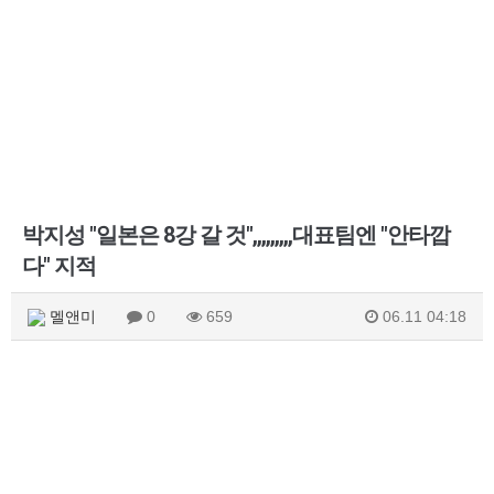
박지성 "일본은 8강 갈 것",,,,,,,,,대표팀엔 "안타깝
다" 지적
멜앤미
0
659
06.11 04:18