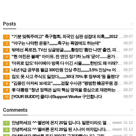
Posts
+
"기분 맞춰주려고" 축구협회, 외국인 심판 성접대 의혹,,,,,2012 올림픽·2014 월드컵 예선도 포함
08.07
1
"야구는 나약한 운동?,,,,,,,,,축구는 폭염에도 하는데"
08.07
2
밖에선 폭로전, TV선 싱글벙글,,,,,,,,황정민 '틈만 나면' 출연, 피로감은 시청자 몫
08.07
3
"현 여친은 불쾌" 아이유, 전 연인 장기하 노래 '굳이'........윤가이 있는데 '시끌'
08.07
4
'더위로 압도' 타이베이·방콕 다 이긴 서울,,,,,,,,,한반도 왜 이래???
08.07
5
내년 9급 공무원 월급 300만원 인상 추진,,,,,,,,,3.5% 인상+α 어게인?
08.07
6
집도 못 사고 주식도 잃었다,,,,,,,,30대 70% 李 정부에 '등 돌렸다'
08.07
7
"김용민 아저씨 보세요",,,,,,,,,검찰 수사관 "평범한 檢공무원 경고받을 짓 안해"
08.07
8
李 대통령 "청년 정책은 삶의 핵심 영역을 중심으로 재편하는 방안을 검토"
08.07
9
[YOUR BUDDY] 클리너/Support Worker 구인합니다
08.07
10
Comments
+
안녕하세요 ^^ 멜번에 온지 20일 입니다. 말문이라도 열어보려고 글 보냅니다. 정말 반가운 소식인데 시간이…
sowon
01.12
1
안녕하세요 ^^ 멜버른 온지 20일 된 시니어 여자입니다. 생소한 곳이다보니 말문이라도 열어보려고 문자 드려…
sowon
01.12
2