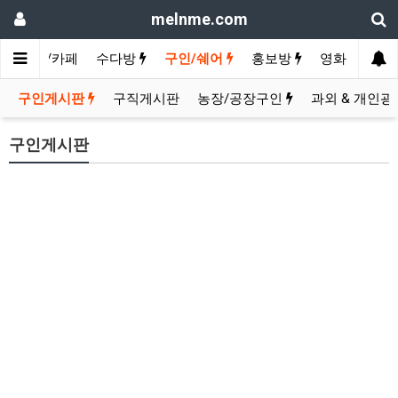
melnme.com
여행/카페
수다방
구인/쉐어
홍보방
영화 & TV보
구인게시판
구직게시판
농장/공장구인
과외 & 개인
구인게시판