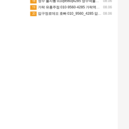
성수 풀사롱 010]9560]4285 성수역풀사롱 뚝섬풀사롱 성수동풀사롱 성수쓰리노 예약문의
08.06
18
가락 유흥주점 010·9560·4285 가락역유흥주점 문정동유흥주점 송파동유흥주점 가락시장유흥주점 초이스정보
08.06
19
압구정로데오 호빠 010_9560_4285 압구정로데오역호빠 신사호빠 압구정호빠 청담호빠 평일문의
08.06
20