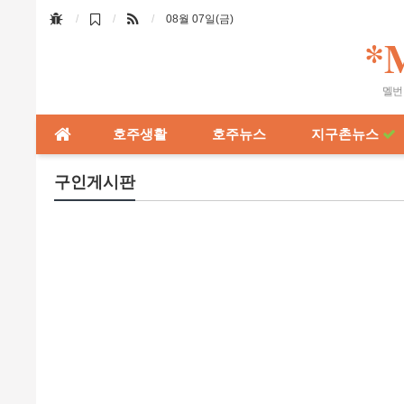
08월 07일(금)
*
멜번 
호주생활
호주뉴스
지구촌뉴스
구인게시판