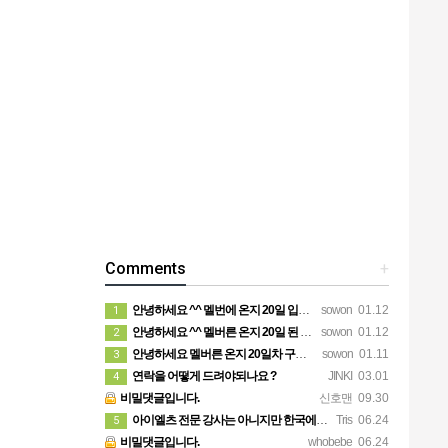
Comments
+
안녕하세요 ^^ 멜번에 온지 20일 입니다. 말문이라도 열어보려고 글 보냅니다. 정말 반가운 소식인데 시간이…
sowon
01.12
1
안녕하세요 ^^ 멜버른 온지 20일 된 시니어 여자입니다. 생소한 곳이다보니 말문이라도 열어보려고 문자 드려…
sowon
01.12
2
안녕하세요 멜버른 온지 20일차 구경잘했습니다. 그림이 내마음입니다.
sowon
01.11
3
연락을 어떻게 드려야되나요 ?
JINKI
03.01
4
비밀댓글입니다.
신호맨
09.30
아이엘츠 전문 강사는 아니지만 한국에서 아이엘츠 목표점수(6.0)통과하고 호주대학 입학했어요 연락주시면 제가…
Tris
06.24
5
비밀댓글입니다.
whobebe
06.24