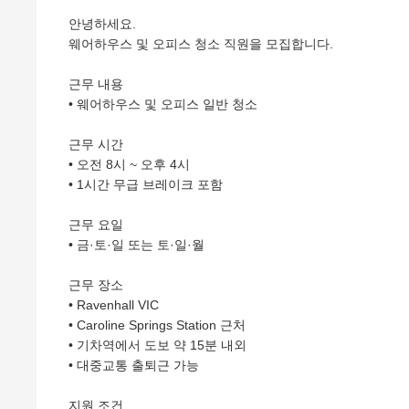
안녕하세요.
웨어하우스 및 오피스 청소 직원을 모집합니다.
근무 내용
• 웨어하우스 및 오피스 일반 청소
근무 시간
• 오전 8시 ~ 오후 4시
• 1시간 무급 브레이크 포함
근무 요일
• 금·토·일 또는 토·일·월
근무 장소
• Ravenhall VIC
• Caroline Springs Station 근처
• 기차역에서 도보 약 15분 내외
• 대중교통 출퇴근 가능
지원 조건