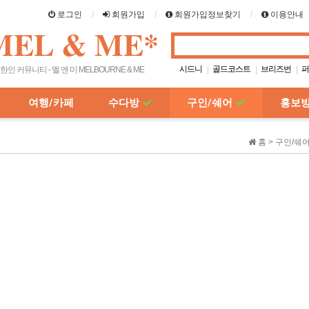
로그인
회원가입
회원가입정보찾기
이용안내
MEL & ME*
시드니
골드코스트
브리즈번
퍼
|
|
|
한인 커뮤니티 - 멜 앤 미 MELBOURNE & ME
호주여행
호주스카이
레스토
|
|
|
크라운카지노
|
여행/카페
수다방
구인/쉐어
홍보
홈 > 구인/쉐