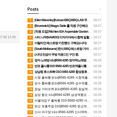
Posts
+
[Glen Waverley]Korean BBQ BBQ LAB 주방직원 모집
08.07
1
[Brunswick] Wagyu Table 홀 직원 구인해요
08.07
2
[직원 모집] Ritchies IGA Aspendale Gardens 스시 매장 캐주얼 직원 구인
08.07
3
07.08 13:39
시티 나무(NAMOO) 이자카야에서 함께 일할 직원구합니다.
08.07
4
이탈리안 레스토랑 키친핸드 구해요(시티)
08.07
5
[South Melbourne] 한식 BBQ 레스토랑 가마솥｜주방 직원 모집｜스폰 가능
08.07
6
(시티) 만금이 주방 직원 1인 구인 중.
08.07
7
정자 노래방 o1o]9560.4285 정자역노래방 분당노래방 서현노래방 정자셔츠룸 시세문의
08.06
8
반포 풀사롱 010·9560·4285 반포역풀사롱 신반포풀사롱 방배동풀사롱 반포한강풀사롱 예약문의
08.06
9
상남동 호스트빠 O1O 4493 4285 합성동호스트빠 봉곡동호스트빠 용호동호스트빠 팔용동호스트빠 할인문의
08.06
10
시청 풀싸롱 [o1o]9560-4285 시청역풀싸롱 서소문동풀싸롱 명동풀싸롱 무교동풀싸롱 추천
08.06
11
성수 룸싸롱 [o1o]9560-4285 성수역룸싸롱 뚝섬룸싸롱 성수동룸싸롱 성수쓰리노 실시간문의
08.06
12
잠실 가라오케 [o1o]9560-4285 잠실역가라오케 석촌동가라오케 올림픽공원가라오케 송파구가라오케 시세문의
08.06
13
삼성 쩜오 o1o]9560.4285 삼성역쩜오 삼성동쩜오 코엑스쩜오 대치동쩜오 할인문의
08.06
14
서울대입구 풀싸롱 010-9560-4285 서울대입구역풀싸롱 관악구풀싸롱 보라매풀싸롱 낙성대풀싸롱 평일문의
08.06
15
판교 유흥주점 010]9560 4285 판교역유흥주점 정자유흥주점 분당유흥주점 판교하이퍼블릭 평일문의
08.06
16
신사 야구장 o1o-9560-4285 신사역하이퍼블릭 압구정하이퍼블릭 가로수길하이퍼블릭 신사미러룸 할인문의
08.06
17