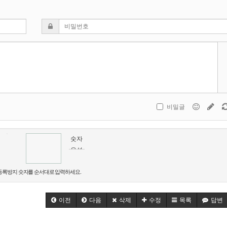
비밀글
숫자
음성
듣기
록방지 숫자를 순서대로 입력하세요.
이전
다음
삭제
수정
목록
답변