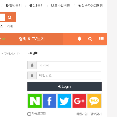
일반문의
1:1문의
모바일버전
접속자5,029 명
스
카페
|
랑
맛집
|
방
영화 & TV보기
Login
어 > 구인게시판
Login
자동로그인
회원가입
|
정보찾기