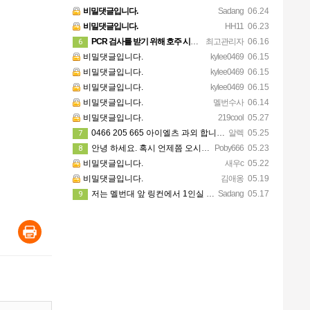
비밀댓글입니다.
Sadang
06.24
비밀댓글입니다.
HH11
06.23
PCR 검사를 받기 위해 호주 시민이나 영주권자일 필요는 없습니다. 가까운 무료 검사 클리닉에 방문 하시면 …
최고관리자
06.16
6
비밀댓글입니다.
kylee0469
06.15
비밀댓글입니다.
kylee0469
06.15
비밀댓글입니다.
kylee0469
06.15
비밀댓글입니다.
멜번수사
06.14
비밀댓글입니다.
219cool
05.27
0466 205 665 아이엘츠 과외 합니다 연락주세요!
알렉
05.25
7
안녕 하세요. 혹시 언제쯤 오시나요 ? 저는 퍼스로 이주 하려고 하는데 이삿짐 회사 찾기가 쉽지 않네요. 혹…
Poby666
05.23
8
비밀댓글입니다.
새우c
05.22
비밀댓글입니다.
김애옹
05.19
저는 멜번대 앞 링컨에서 1인실 6개월 예약걸어놨어요!
Sadang
05.17
9