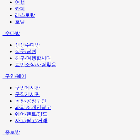
여행
카페
레스토랑
호텔
수다방
생생수다방
질문/답변
친구/여행합시다
교민소식/사람찾음
구인/쉐어
구인게시판
구직게시판
농장/공장구인
과외 & 개인광고
쉐어/렌트/양도
사고/팔고/거래
홍보방