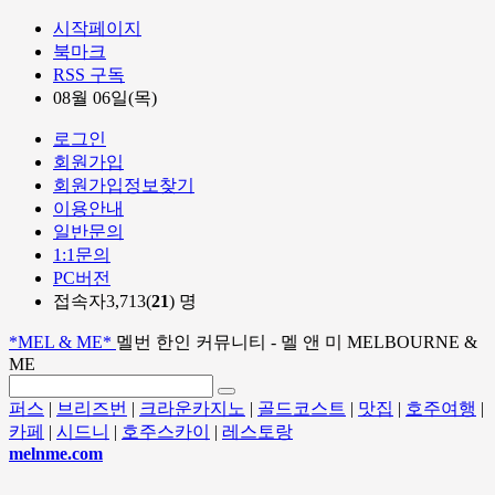
시작페이지
북마크
RSS 구독
08월 06일(목)
로그인
회원가입
회원가입정보찾기
이용안내
일반문의
1:1문의
PC버전
접속자3,713(
21
) 명
*MEL & ME*
멜번 한인 커뮤니티 - 멜 앤 미 MELBOURNE &
ME
퍼스
|
브리즈번
|
크라운카지노
|
골드코스트
|
맛집
|
호주여행
|
카페
|
시드니
|
호주스카이
|
레스토랑
melnme.com