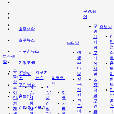
구인/쉐
어
구
홍보방
호주생활
인
한
게
호주뉴스
인
시
수다방
업
판
지구촌뉴스
생
소
구
호주생
생
록
직
활
여행/카페
수
홍
게
다
보
시
유
호주뉴
지구촌
수다방
방
이
판
학/
스
뉴스
여행/카
질
벤
농
학
페
문/
트
구인/쉐어
장/
교
이
이
답
민
공
이
슈/
슈/
여
변
박
장
홍보방
민/
사
사
행
친
홈
구
회
회
건
카
구/
스
인
영화 & TV보기
계
사
정
페
여
테
과
생
건/
치/
레