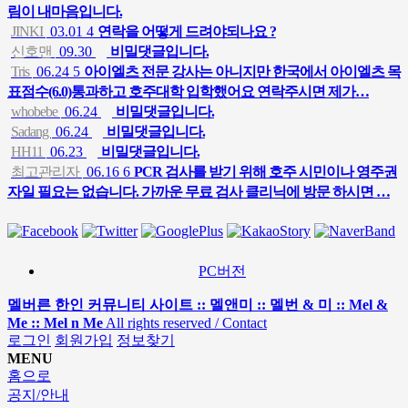
림이 내마음입니다.
JINKI
03.01
4
연락을 어떻게 드려야되나요 ?
신호맨
09.30
비밀댓글입니다.
Tris
06.24
5
아이엘츠 전문 강사는 아니지만 한국에서 아이엘츠 목
표점수(6.0)통과하고 호주대학 입학했어요 연락주시면 제가…
whobebe
06.24
비밀댓글입니다.
Sadang
06.24
비밀댓글입니다.
HH11
06.23
비밀댓글입니다.
최고관리자
06.16
6
PCR 검사를 받기 위해 호주 시민이나 영주권
자일 필요는 없습니다. 가까운 무료 검사 클리닉에 방문 하시면 …
PC버전
멜버른 한인 커뮤니티 사이트 :: 멜앤미 :: 멜번 & 미 :: Mel &
Me :: Mel n Me
All rights reserved / Contact
로그인
회원가입
정보찾기
MENU
홈으로
공지/안내