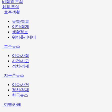
비회원 문의
회원 문의
호주생활
유학/학교
이민/회계
생활정보
워킹홀리데이
호주뉴스
이슈/사회
사건/사고
정치/경제
지구촌뉴스
이슈/사건
정치/경제
한국뉴스
여행/카페