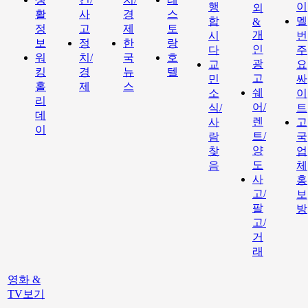
행
이
외
활
사
경
스
합
멜
&
정
고
제
토
개
시
번
보
정
한
랑
인
다
주
워
치/
국
호
광
교
요
킹
경
뉴
텔
고
민
싸
홀
제
스
쉐
소
이
리
어/
식/
트
데
렌
사
고
이
트/
람
국
양
찾
업
도
음
체
사
홍
고/
보
팔
방
고/
거
래
영화 &
TV보기