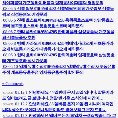
하이퍼블릭 개포동하이퍼블릭 양재동하이퍼블릭 평일문의
08.06
5
선릉 쩜오 010 9560 4285 선릉역쩜오 테헤란로쩜오 선릉동
쩜오 삼성동쩜오 예약문의
08.06
6
진해 호스트빠 010]4493 4285 용원동호스트빠 상남동호스
트빠 봉곡동호스트빠 용호동호스트빠 예약문의
08.06
7
한티 풀싸 010-9560-4285 한티역풀싸 삼성동풀싸 개포동풀
싸 선릉동풀싸 추천
08.06
8
방배 가라오케 010]9560 4285 방배역가라오케 서초동가라
오케 반포동가라오케 내방동가라오케 예약문의
08.06
9
한티 호빠 010·9560·4285 한티역호빠 양재동호빠 삼성동호
빠 개포동호빠 실시간문의
08.06
10
양재 유흥주점 010/9560/4285 양재역유흥주점 서초동유흥
주점 개포동유흥주점 양재동유흥주점 할인문의
+
Comments
sowon
01.12
1
안녕하세요 ^^ 멜번에 온지 20일 입니다. 말문이라
도 열어보려고 글 보냅니다. 정말 반가운 소식인데 시간이…
sowon
01.12
2
안녕하세요 ^^ 멜버른 온지 20일 된 시니어 여자입
니다. 생소한 곳이다보니 말문이라도 열어보려고 문자 드려…
sowon
01.11
3
안녕하세요 멜버른 온지 20일차 구경잘했습니다. 그