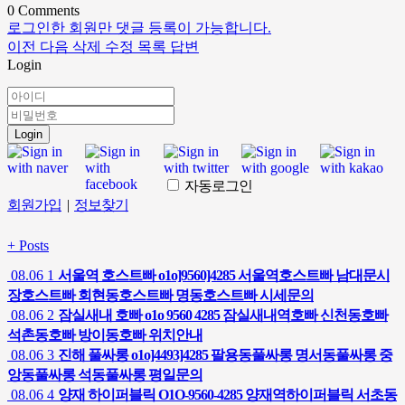
0
Comments
로그인한 회원만 댓글 등록이 가능합니다.
이전
다음
삭제
수정
목록
답변
Login
Login
자동로그인
회원가입
|
정보찾기
+
Posts
08.06
1
서울역 호스트빠 o1o]9560]4285 서울역호스트빠 남대문시
장호스트빠 회현동호스트빠 명동호스트빠 시세문의
08.06
2
잠실새내 호빠 o1o 9560 4285 잠실새내역호빠 신천동호빠
석촌동호빠 방이동호빠 위치안내
08.06
3
진해 풀싸롱 o1o]4493]4285 팔용동풀싸롱 명서동풀싸롱 중
앙동풀싸롱 석동풀싸롱 평일문의
08.06
4
양재 하이퍼블릭 O1O-9560-4285 양재역하이퍼블릭 서초동