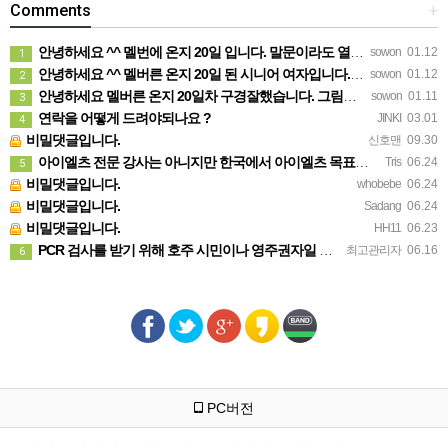
Comments
+
안녕하세요 ^^ 멜번에 온지 20일 입니다. 말문이라도 열어보려고 글 보냅니다. 정말 반가운 소식인데 시간이…
sowon
01.12
1
안녕하세요 ^^ 멜버른 온지 20일 된 시니어 여자입니다. 생소한 곳이다보니 말문이라도 열어보려고 문자 드려…
sowon
01.12
2
안녕하세요 멜버른 온지 20일차 구경잘했습니다. 그림이 내마음입니다.
sowon
01.11
3
연락을 어떻게 드려야되나요 ?
JINKI
03.01
4
비밀댓글입니다.
신호맨
09.30
아이엘츠 전문 강사는 아니지만 한국에서 아이엘츠 목표점수(6.0)통과하고 호주대학 입학했어요 연락주시면 제가…
Tris
06.24
5
비밀댓글입니다.
whobebe
06.24
비밀댓글입니다.
Sadang
06.24
비밀댓글입니다.
HH11
06.23
PCR 검사를 받기 위해 호주 시민이나 영주권자일 필요는 없습니다. 가까운 무료 검사 클리닉에 방문 하시면 …
최고관리자
06.16
6
PC버전