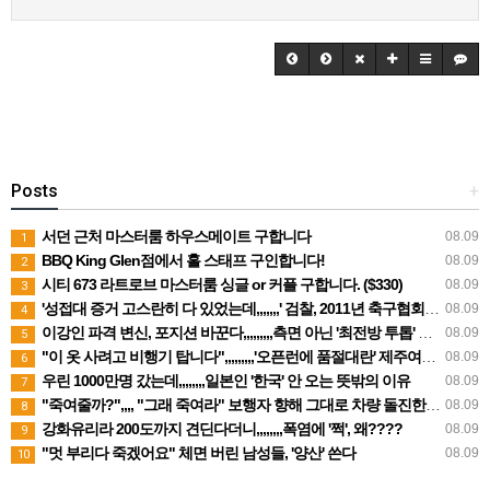
Posts
+
서던 근처 마스터룸 하우스메이트 구합니다
08.09
1
BBQ King Glen점에서 홀 스태프 구인합니다!
08.09
2
시티 673 라트로브 마스터룸 싱글 or 커플 구합니다. ($330)
08.09
3
'성접대 증거 고스란히 다 있었는데,,,,,,,' 검찰, 2011년 축구협회 성접대에 "증거 불충분' 무혐의 처분
08.09
4
이강인 파격 변신, 포지션 바꾼다,,,,,,,,,측면 아닌 '최전방 투톱' 시험대
08.09
5
"이 옷 사려고 비행기 탑니다",,,,,,,,,'오픈런에 품절대란' 제주여행 필수템
08.09
6
우린 1000만명 갔는데,,,,,,,,일본인 '한국' 안 오는 뜻밖의 이유
08.09
7
"죽여줄까?",,,, "그래 죽여라" 보행자 향해 그대로 차량 돌진한 운전자
08.09
8
강화유리라 200도까지 견딘다더니,,,,,,,,폭염에 '쩍', 왜????
08.09
9
"멋 부리다 죽겠어요" 체면 버린 남성들, '양산' 쓴다
08.09
10