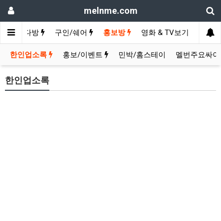
melnme.com
카페
수다방
구인/쉐어
홍보방
영화 & TV보기
한인업소록
홍보/이벤트
민박/홈스테이
멜번주요싸이
한인업소록