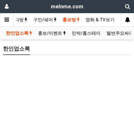
melnme.com
카페
수다방
구인/쉐어
홍보방
영화 & TV보기
한인업소록
홍보/이벤트
민박/홈스테이
멜번주요싸이
한인업소록