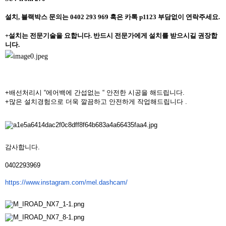
설치
,
블랙박스
문의는
0402 293 969
혹은
카톡
p1123
부담없이
연락주세요
.
+
설치는
전문기술을
요합니다
.
반드시
전문가에게
설치를
받으시길
권장합
니다
.
+배선처리시 “에어백에 간섭없는 “ 안전한 시공을 해드
립니다.
+많은 설치경험으로 더욱 깔끔하고 안전하게 작업해드립니
다 .
감사합니다.
0402293969
https://www.instagram.com/mel.
dashcam/