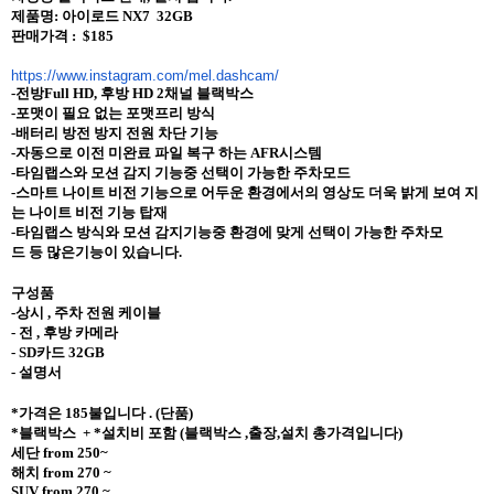
제품명
:
아이로드
NX7 32GB
판매가격
: $185
https://www.instagram.com/mel.
dashcam/
-
전방
Full HD,
후방
HD 2
채널
블랙박스
-
포맷이
필요
없는
포맷프리
방식
-
배터리
방전
방지
전원
차단
기능
-
자동으로
이전
미완료
파일
복구
하는
AFR
시스템
-
타임랩스와
모션
감지
기능중
선택이
가능한
주차모드
-
스마트
나이트
비전
기능으로
어두운
환경에서의
영상도
더욱
밝게
보여
지
는
나이트
비전
기능
탑재
-
타임랩스
방식와
모션
감지기능중
환경에
맞게
선택이
가능한
주차모
드
등
많은기능이
있습니다
.
구성품
-
상시
,
주차
전원
케이블
-
전
,
후방
카메라
- SD
카드
32GB
-
설명서
*
가격은
185
불입니다
. (
단품
)
*
블랙박스
+ *
설치비
포함
(
블랙박스
,
출장
,
설치
총가격입니다
)
세단
from 250~
해치
from 270 ~
SUV from 270 ~