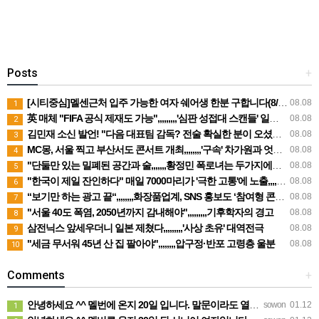
Posts
+
[시티중심]멜센근처 입주 가능한 여자 쉐어생 한분 구합니다(8/21일 부터입주)
08.08
1
英 매체 "FIFA 공식 제재도 가능",,,,,,,,,'심판 성접대 스캔들' 일파만파
08.08
2
김민재 소신 발언! "다음 대표팀 감독? 전술 확실한 분이 오셨으면"
08.08
3
MC몽, 서울 찍고 부산서도 콘서트 개최,,,,,,,,'구속' 차가원과 엇갈린 행보
08.08
4
"단둘만 있는 밀폐된 공간과 술,,,,,,,황정민 폭로녀는 두가지에만 집착했다"
08.08
5
"한국이 제일 잔인하다" 매일 7000마리가 '극한 고통'에 노출,,,,,,,어쩌다 이렇게까지
08.08
6
“보기만 하는 광고 끝“,,,,,,,,화장품업계, SNS 홍보도 ‘참여형 콘텐츠’로 변모
08.08
7
"서울 40도 폭염, 2050년까지 감내해야",,,,,,,,,기후학자의 경고
08.08
8
삼전닉스 앞세우더니 일본 제쳤다,,,,,,,,,'사상 초유' 대역전극
08.08
9
"세금 무서워 45년 산 집 팔아야",,,,,,,,압구정·반포 고령층 울분
08.08
10
Comments
+
안녕하세요 ^^ 멜번에 온지 20일 입니다. 말문이라도 열어보려고 글 보냅니다. 정말 반가운 소식인데 시간이…
sowon
01.12
1