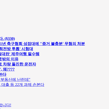
($330)
 2011년 축구협회 성접대에 "증거 불충분' 무혐의 처분
 '최전방 투톱' 시험대
 품절대란' 제주여행 필수템
는 뜻밖의 이유
대로 차량 돌진한 운전자
 왜????
 쓴다
 "부동산에 난린데"
, 대출 등 22개 과제 손본다
합니다!