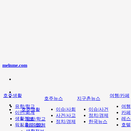
melnme.com
호주생활
여행/카페
호주뉴스
지구촌뉴스
유학/학교
여행
이슈/사회
이슈/사건
호주생활
이민/회계
카페
사건/사고
정치/경제
생활정보
레스
유학/학교
정치/경제
한국뉴스
워킹홀리데이
호텔
이민/회계