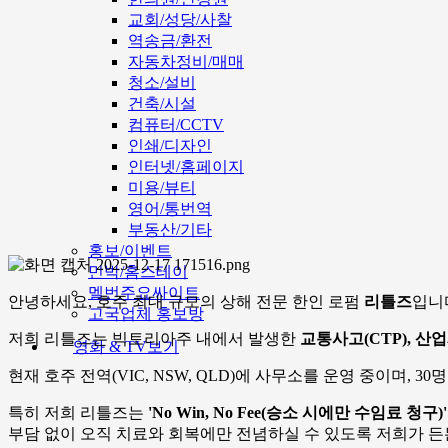
교회/성당/사찰
역송금/환전
자동차정비/매매
청소/설비
건축/시설
컴퓨터/CCTV
인쇄/디자인
인터넷/홈페이지
미용/뷰티
영어/통번역
부동산/기타
홍보/이벤트
민박/홈스테이
멜번주요싸이트
안녕하세요, 호주 최대 규모의 상해 전문 한인 로펌
리틀즈
입니
고국업체 홍보방
저희 리틀즈는 빅토리아주 내에서 발생한
교통사고(CTP), 산업
영화 & TV보기
현재 호주 전역(VIC, NSW, QLD)에 사무소를 운영 중이며,
특히 저희 리틀즈는
'No Win, No Fee(승소 시에만 수임료 청구)'
부담 없이 오직 치료와 회복에만 전념하실 수 있도록 저희가 