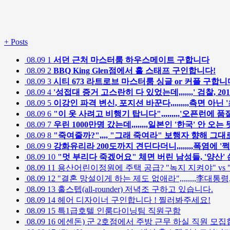
+
Posts
08.09
1
서던 근처 마스터룸 하우스메이트 구합니다
08.09
2
BBQ King Glen점에서 홀 스태프 구인합니다!
08.09
3
시티 673 라트로브 마스터룸 싱글 or 커플 구합니다. 
08.09
4
'성접대 증거 고스란히 다 있었는데,,,,,,,' 검찰,
08.09
5
이강인 파격 변신, 포지션 바꾼다,,,,,,,,,측면 아닌
08.09
6
"이 옷 사려고 비행기 탑니다",,,,,,,,,'오픈런에
08.09
7
우린 1000만명 갔는데,,,,,,,,일본인 '한국' 안 오
08.09
8
"죽여줄까?",,,, "그래 죽여라" 보행자 향해 그
08.09
9
강화유리라 200도까지 견딘다더니,,,,,,,,폭염에 '쩍',
08.09
10
"멋 부리다 죽겠어요" 체면 버린 남성들, '양산'
08.09
11
용산어린이정원에 주택 공급? "녹지 지켜야" vs
08.09
12
"결혼 망설이게 하는 제도 없애라",,,,,,,,李대통령
08.09
13
홀스텝(all-rounder) 저녁조 구하고 있습니다.
08.09
14
헤어 디자이너 구인합니다 ! 찔러봐주세요!
08.09
15
특1급호텔 인룸다이닝팀 직원구함
08.09
16
에센돈) 군 2호점에서 주방 근무 하실 직원 모집