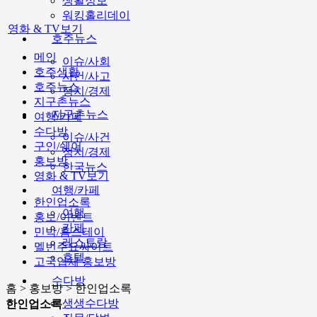
생활정보
워킹홀리데이
영화 & TV보기
호주뉴스
메인
이슈/사회
호주생활
사건/사고
호주뉴스
정치/경제
지구촌뉴스
지구촌뉴스
여행/카페
수다방
이슈/사건
구인/쉐어
정치/경제
홍보방
한국뉴스
영화 & TV보기
여행/카페
한인업소록
여행
홍보/이벤트
카페
민박/홈스테이
레스토랑
멜번주요싸이트
호텔
고국업체 홍보방
수다방
홈 > 홍보방 > 한인업소록
생생수다방
한인업소록