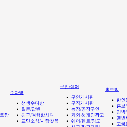
구인/쉐어
홍보방
수다방
구인게시판
한인
생생수다방
구직게시판
홍보
질문/답변
농장/공장구인
민박
토랑
친구/여행합시다
과외 & 개인광고
멜번
교민소식/사람찾음
쉐어/렌트/양도
고국
사고/팔고/거래