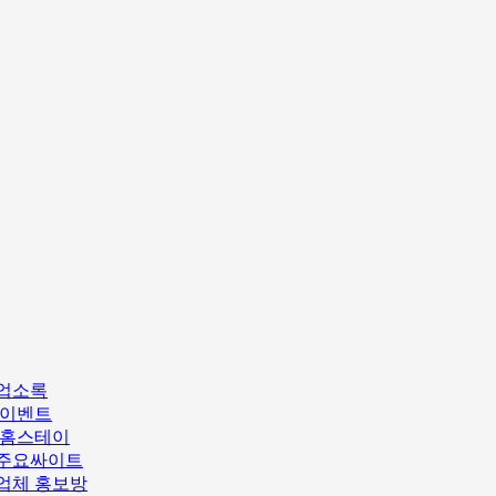
업소록
/이벤트
/홈스테이
주요싸이트
업체 홍보방