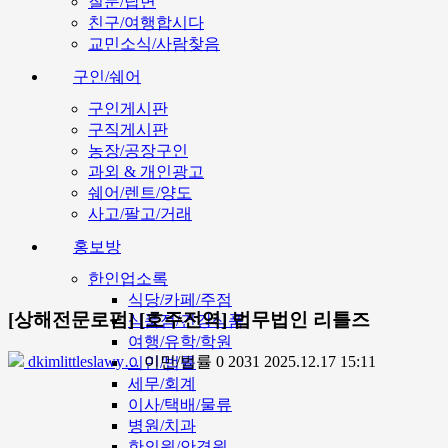
질문/답변
친구/여행합시다
교민소식/사람찾음
구인/쉐어
구인게시판
구직게시판
농장/공장구인
과외 & 개인광고
쉐어/렌트/양도
사고/팔고/거래
홍보방
한인업소록
식당/카페/주점
[상해전문로펌] [호주전역] 법무법인 리틀즈
식품점/건강식품
여행/유학/학원
dkimlittleslawy…
이민/법률
0
2031
2025.12.17 15:11
이민/법률
세무/회계
이사/택배/물류
병원/치과
한의원/안경원