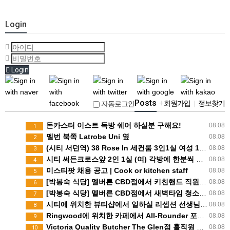
Login
Login
Posts
+
회원가입
|
정보찾기
자동로그인
돈카스터 이스트 독방 쉐어 하실분 구해요!
08.08
1
멜번 북쪽 Latrobe Uni 옆
08.08
2
(시티 서던역) 38 Rose ln 세컨룸 3인1실 여성 1명 구합니다(200불) 8월23일부터 입주가능
08.08
3
시티 써든크로스앞 2인 1실 (여) 각방에 한분씩 쉐어생 구합니다
08.08
4
미스티팟 채용 공고 | Cook or kitchen staff
08.08
5
[박봉숙 식당] 멜버른 CBD점에서 키친핸드 직원 채용합니다
08.08
6
[박봉숙 식당] 멜버른 CBD점에서 새벽타임 청소 직원 채용합니다 (경력자 환영)
08.08
7
시티에 위치한 뷰티샵에서 일하실 리셉션 선생님 모집합니다
08.08
8
Ringwood에 위치한 카페에서 All-Rounder 포지션 구인
08.08
9
Victoria Quality Butcher The Glen점 홀직원 구인
08.08
10