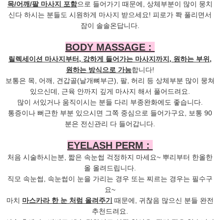
목/어깨/팔 마사지 포함
으로 들어가기 때문에, 상체부분이 많이 뭉치
신다 하시는 분들도 시원하게 마사지 받으세요! 피로가 쫙 풀리면서
잠이 솔솔온답니다.
BODY MASSAGE :
릴렉세이션 마사지부터, 강하게 들어가는 마사지까지, 원하는 부위,
원하는 방식으로 가능
합니다!
보통은 목, 어깨, 견갑골(날개뼈부근), 팔, 허리 등 상체부분 많이 뭉쳐
있으신데, 근육 안까지 깊게 마사지 해서 풀어드려요.
많이 서있거나 움직이시는 분들 다리 부종완화에도 좋습니다.
통증이나 뻐근한 부분 있으시면 그쪽 중심으로 들어가구요, 보통 90
분은 전신관리 다 들어갑니다.
EYELASH PERM :
처음 시술하시는분, 짧은 속눈썹 걱정하지 마세요~ 뿌리부터 한올한
올 올려드립니다.
직모 속눈썹, 속눈썹이 눈을 가리는 경우 또는 찌르는 경우는 필수구
요~
마치
마스카라 한 눈 처럼 올려주기
때문에, 귀찮음 많으신 분들 완전
추천드려요.