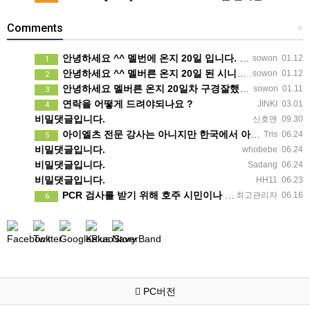
Comments
+
안녕하세요 ^^ 멜번에 온지 20일 입니다. 말문이라도 열어보려고 글 보냅니다. 정말 반가운 소식인데 시간이…
sowon
01.12
1
안녕하세요 ^^ 멜버른 온지 20일 된 시니어 여자입니다. 생소한 곳이다보니 말문이라도 열어보려고 문자 드려…
sowon
01.12
2
안녕하세요 멜버른 온지 20일차 구경잘했습니다. 그림이 내마음입니다.
sowon
01.11
3
연락을 어떻게 드려야되나요 ?
JINKI
03.01
4
비밀댓글입니다.
신호맨
09.30
아이엘츠 전문 강사는 아니지만 한국에서 아이엘츠 목표점수(6.0)통과하고 호주대학 입학했어요 연락주시면 제가…
Tris
06.24
5
비밀댓글입니다.
whobebe
06.24
비밀댓글입니다.
Sadang
06.24
비밀댓글입니다.
HH11
06.23
PCR 검사를 받기 위해 호주 시민이나 영주권자일 필요는 없습니다. 가까운 무료 검사 클리닉에 방문 하시면 …
최고관리자
06.16
6
PC버전