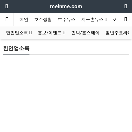
melnme.com
메인
호주생활
호주뉴스
지구촌뉴스
여행/카
한인업소록
홍보/이벤트
민박/홈스테이
멜번주요싸이
한인업소록