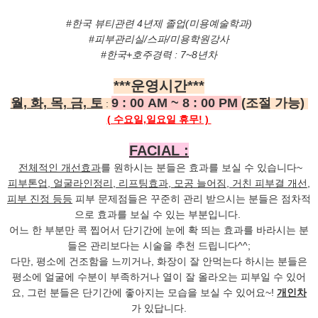
#한국 뷰티관련 4년제 졸업(미용예술학과)
#피부관리실/스파/미용학원강사
#한국+호주경력 : 7~8년차
***운영시간***
월, 화, 목, 금, 토
9 : 00 AM ~ 8 : 00 PM
(조절 가능)
:
( 수요일,일요일 휴무! )
FACIAL :
전체적인 개선효과
를 원하시는 분들은 효과를 보실 수 있습니다~
피부톤업, 얼굴라인정리, 리프팅효과, 모공 늘어짐, 거친 피부결 개선,
피부 진정 등등
피부 문제점들은 꾸준히 관리 받으시는 분들은
점차적
으로 효과를 보실 수 있는 부분입니다.
어느 한 부분만 콕 찝어서 단기간에 눈에 확 띄는 효과를 바라시는 분
들은 관리보다는 시술을 추천 드립니다^^;
다만, 평소에 건조함을 느끼거나, 화장이 잘 안먹는다 하시는 분들은
평소에 얼굴에 수분이 부족하거나 열이 잘 올라오는 피부일 수 있어
요,
그런 분들은 단기간에 좋아지는 모습을 보실 수 있어요~!
개인차
가 있답니다.