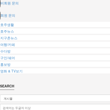
비회원 문의
회원 문의
호주생활
호주뉴스
지구촌뉴스
여행/카페
수다방
구인/쉐어
홍보방
영화 & TV보기
SEARCH