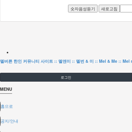
숫자음성듣기
새로고침
멜버른 한인 커뮤니티 사이트 :: 멜앤미 :: 멜번 & 미 :: Mel & Me :: Mel 
로그인
MENU
홈으로
공지/안내