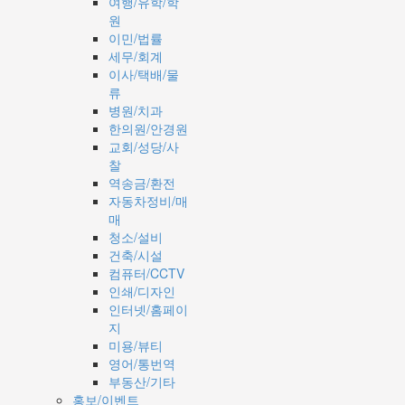
여행/유학/학
원
이민/법률
세무/회계
이사/택배/물
류
병원/치과
한의원/안경원
교회/성당/사
찰
역송금/환전
자동차정비/매
매
청소/설비
건축/시설
컴퓨터/CCTV
인쇄/디자인
인터넷/홈페이
지
미용/뷰티
영어/통번역
부동산/기타
홍보/이벤트