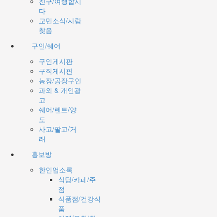
친구/여행합시
다
교민소식/사람
찾음
구인/쉐어
구인게시판
구직게시판
농장/공장구인
과외 & 개인광
고
쉐어/렌트/양
도
사고/팔고/거
래
홍보방
한인업소록
식당/카페/주
점
식품점/건강식
품