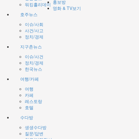
홍보방
워킹홀리데이
영화 & TV보기
호주뉴스
이슈/사회
사건/사고
정치/경제
지구촌뉴스
이슈/사건
정치/경제
한국뉴스
여행/카페
여행
카페
레스토랑
호텔
수다방
생생수다방
질문/답변