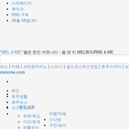
시작페이지
북마크
RSS 구독
08월 08일(토)
*MEL & ME*
멜번 한인 커뮤니티 - 멜 앤 미 MELBOURNE & ME
퍼스
|
카페
|
크라운카지노
|
시드니
|
골드코스트
|
맛집
|
호주스카이
|
브
melnme.com
메인
호주생활
호주뉴스
호주생활
지구촌뉴스
여행/카페
유학/학교
수다방
이민/회계
구인/쉐어
생활정보