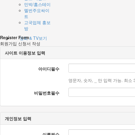
민박/홈스테이
멜번주요싸이
트
고국업체 홍보
방
Register Form
영화 & TV보기
회원가입 신청서 작성
사이트 이용정보 입력
아이디
필수
영문자, 숫자, _ 만 입력 가능. 최
비밀번호
필수
개인정보 입력
이름
필수