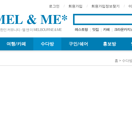
로그인
회원가입
회원가입정보찾기
이
MEL & ME*
레스토랑
맛집
카페
크라운카지
|
|
|
한인 커뮤니티 - 멜 앤 미 MELBOURNE & ME
호주여행
호주스카이
브리즈
|
|
|
골드코스트
|
여행/카페
수다방
구인/쉐어
홍보방
홈 > 수다