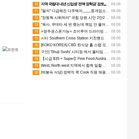
지역 국립대 내년 신입생 '전액 장학금' 검토,,,,,,,,,장학금 확 늘린다
08.06
10
"팔자" 다급해진 다주택자,,,,,,,,,중개업소 매도 문의 줄 섰다
08.06
11
"장동혁 사퇴하라" 국힘 당원·시민 2만2000명 서명,,,,,,,,중진들에 촉구 서한 보낸다
08.06
12
"육사, 쿠데타 세 번 했는데 책임 안 물어",,,,,,,,,이 대통령, '통합 사관학교' 속도전 지시
08.06
13
⭐영주권스폰가능⭐ 조이투어 드라이빙 가이드 모집 (상시채용)
08.06
14
시티 Southern Cross Station 키친핸드
08.06
15
[KOKO KOREA] CBD 한식당 홀 스탭 모집 (Part-time)
08.06
16
구인] 'Shuji Sushi' 시티점 에서 풀타임 핫푸드 담당 및 스시쉐프 구인합니다.
08.06
17
【시급 $35 + Super】Fine Food Australia 단기 행사 스태프 모집
08.06
18
West, North west 지역에서 함께 일할 성실한 야간 청소원을 모집합니다
08.06
19
[박봉숙 식당] 경력직 쿡 Cook 직원 채용합니다
08.06
20