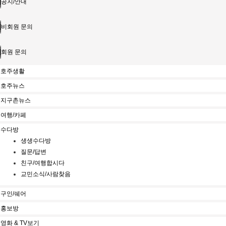
공지/안내
비회원 문의
회원 문의
호주생활
호주뉴스
지구촌뉴스
여행/카페
수다방
생생수다방
질문/답변
친구/여행합시다
교민소식/사람찾음
구인/쉐어
홍보방
영화 & TV보기