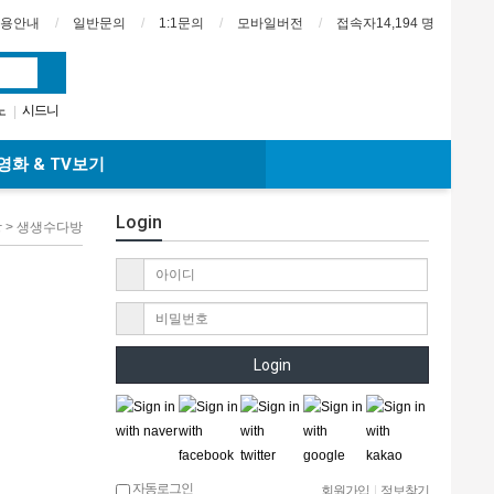
용안내
일반문의
1:1문의
모바일버전
접속자14,194 명
노
시드니
|
번
퍼스
|
영화 & TV보기
Login
방 > 생생수다방
Login
자동로그인
회원가입
|
정보찾기