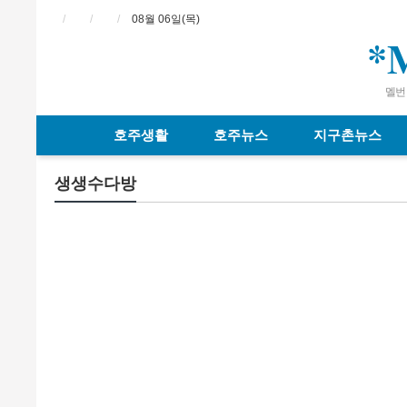
08월 06일(목)
*
멜번 
호주생활
호주뉴스
지구촌뉴스
생생수다방