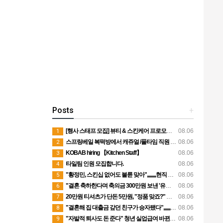
Posts
+
[행사 스태프 모집] 뷰티 & 스킨케어 프로모션 행사 도우미 모집
08.06
1
스프링베일 복떡방에서 캐쥬얼 /풀타임 직원 모집합니다
08.06
2
KOBAB hiring 【Kitchen Staff】
08.06
3
타일팀 인원 모집합니다.
08.06
4
"황정민, 스킨십 없어도 불륜 맞아",,,,,,,,,현직 변호사가 본 사생활 논란
08.06
5
"결혼 축하한다며 축의금 300만원 보낸 '유부남' 전 남친,,,,,,,,,의도 없겠죠?"
08.06
6
20만원 티셔츠가 단돈 5만원, "정품 맞죠?" 묻자,,,,,,,,'병행수입 제품' 이라고
08.06
7
"결혼해 집 대출금 갚던 친구가 승자됐다",,,,,,,,,씁쓸한 골드미스, 왜???
08.06
8
"자발적 퇴사도 돈 준다" 청년 실업급여 바뀐다,,,,,,,,,생애 1회 지급 검토
08.06
9