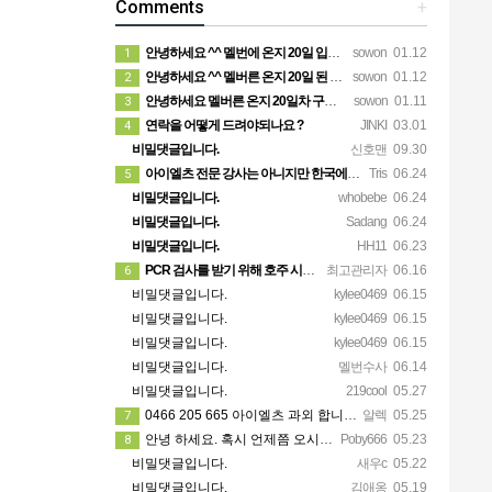
Comments
+
안녕하세요 ^^ 멜번에 온지 20일 입니다. 말문이라도 열어보려고 글 보냅니다. 정말 반가운 소식인데 시간이…
sowon
01.12
1
안녕하세요 ^^ 멜버른 온지 20일 된 시니어 여자입니다. 생소한 곳이다보니 말문이라도 열어보려고 문자 드려…
sowon
01.12
2
안녕하세요 멜버른 온지 20일차 구경잘했습니다. 그림이 내마음입니다.
sowon
01.11
3
연락을 어떻게 드려야되나요 ?
JINKI
03.01
4
비밀댓글입니다.
신호맨
09.30
아이엘츠 전문 강사는 아니지만 한국에서 아이엘츠 목표점수(6.0)통과하고 호주대학 입학했어요 연락주시면 제가…
Tris
06.24
5
비밀댓글입니다.
whobebe
06.24
비밀댓글입니다.
Sadang
06.24
비밀댓글입니다.
HH11
06.23
PCR 검사를 받기 위해 호주 시민이나 영주권자일 필요는 없습니다. 가까운 무료 검사 클리닉에 방문 하시면 …
최고관리자
06.16
6
비밀댓글입니다.
kylee0469
06.15
비밀댓글입니다.
kylee0469
06.15
비밀댓글입니다.
kylee0469
06.15
비밀댓글입니다.
멜번수사
06.14
비밀댓글입니다.
219cool
05.27
0466 205 665 아이엘츠 과외 합니다 연락주세요!
알렉
05.25
7
안녕 하세요. 혹시 언제쯤 오시나요 ? 저는 퍼스로 이주 하려고 하는데 이삿짐 회사 찾기가 쉽지 않네요. 혹…
Poby666
05.23
8
비밀댓글입니다.
새우c
05.22
비밀댓글입니다.
김애옹
05.19