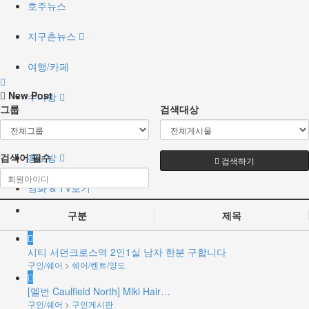
호주뉴스
지구촌뉴스
여행/카페
New Post
수다방
그룹
검색대상
구인/쉐어
검색어
홍보방
필수
검색하기
영화 & TV보기
구분
제목
시티 서던크로스역 2인1실 남자 한분 구합니다
구인/쉐어
>
쉐어/렌트/양도
[멜번 Caulfield North] Miki Hair…
구인/쉐어
>
구인게시판