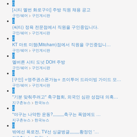
[시티 멜번 화로구이] 주방 직원 채용 공고
구인/쉐어
>
구인게시판
(씨티) 정육 전문점에서 직원을 구인중입니다.
구인/쉐어
>
구인게시판
KT 마트 미챔(Mitcham)점에서 직원을 구인중입니…
구인/쉐어
>
구인게시판
멜버른 시티 도넛 DOH 주방
구인/쉐어
>
구인게시판
[구인] ⭐영주권스폰가능⭐ 조이투어 드라이빙 가이드 모…
구인/쉐어
>
구인게시판
"기분 맞춰주려고" 축구협회, 외국인 심판 성접대 의혹…
지구촌뉴스
>
한국뉴스
"야구는 나약한 운동?,,,,,,,,,축구는 폭염에도 …
지구촌뉴스
>
한국뉴스
밖에선 폭로전, TV선 싱글벙글,,,,,,,,황정민 '…