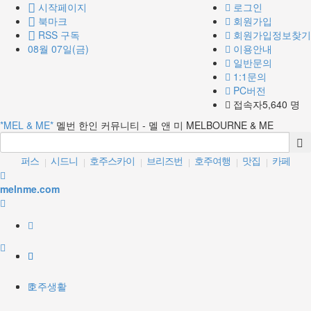
시작페이지
로그인
북마크
회원가입
RSS 구독
회원가입정보찾기
08월 07일(금)
이용안내
일반문의
1:1문의
PC버전
접속자5,640 명
*MEL & ME*
멜번 한인 커뮤니티 - 멜 앤 미 MELBOURNE & ME
퍼스
시드니
호주스카이
브리즈번
호주여행
맛집
카페
|
|
|
|
|
|
골드코스트
레스토랑
크라운카지노
|
|
|
melnme.com
호주생활