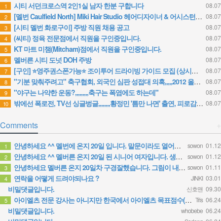
시티 서던크로스역 2인1실 남자 한분 구합니다
08.07
1
[멜번 Caulfield North] Miki Hair Studio 헤어디자이너 & 어시스턴트 채용 (FT/PT)
08.07
2
[시티 멜번 화로구이] 주방 직원 채용 공고
08.07
3
(씨티) 정육 전문점에서 직원을 구인중입니다.
08.07
4
KT 마트 미챔(Mitcham)점에서 직원을 구인중입니다.
08.07
5
멜버른 시티 도넛 DOH 주방
08.07
6
[구인] ⭐영주권스폰가능⭐ 조이투어 드라이빙 가이드 모집 (상시채용)
08.07
7
"기분 맞춰주려고" 축구협회, 외국인 심판 성접대 의혹,,,,,2012 올림픽·2014 월드컵 예선도 포함
08.07
8
"야구는 나약한 운동?,,,,,,,,,축구는 폭염에도 하는데"
08.07
9
밖에선 폭로전, TV선 싱글벙글,,,,,,,,황정민 '틈만 나면' 출연, 피로감은 시청자 몫
08.07
10
Comments
+
안녕하세요 ^^ 멜번에 온지 20일 입니다. 말문이라도 열어보려고 글 보냅니다. 정말 반가운 소식인데 시간이…
sowon
01.12
1
안녕하세요 ^^ 멜버른 온지 20일 된 시니어 여자입니다. 생소한 곳이다보니 말문이라도 열어보려고 문자 드려…
sowon
01.12
2
안녕하세요 멜버른 온지 20일차 구경잘했습니다. 그림이 내마음입니다.
sowon
01.11
3
연락을 어떻게 드려야되나요 ?
JINKI
03.01
4
비밀댓글입니다.
신호맨
09.30
아이엘츠 전문 강사는 아니지만 한국에서 아이엘츠 목표점수(6.0)통과하고 호주대학 입학했어요 연락주시면 제가…
Tris
06.24
5
비밀댓글입니다.
whobebe
06.24