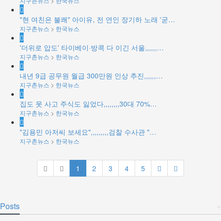
지구촌뉴스
>
한국뉴스
"현 여친은 불쾌" 아이유, 전 연인 장기하 노래 '굳…
지구촌뉴스
>
한국뉴스
'더위로 압도' 타이베이·방콕 다 이긴 서울,,,,,,…
지구촌뉴스
>
한국뉴스
내년 9급 공무원 월급 300만원 인상 추진,,,,,,…
지구촌뉴스
>
한국뉴스
집도 못 사고 주식도 잃었다,,,,,,,,30대 70%…
지구촌뉴스
>
한국뉴스
"김용민 아저씨 보세요",,,,,,,,,검찰 수사관 "…
지구촌뉴스
>
한국뉴스
1
2
3
4
5
Posts
+