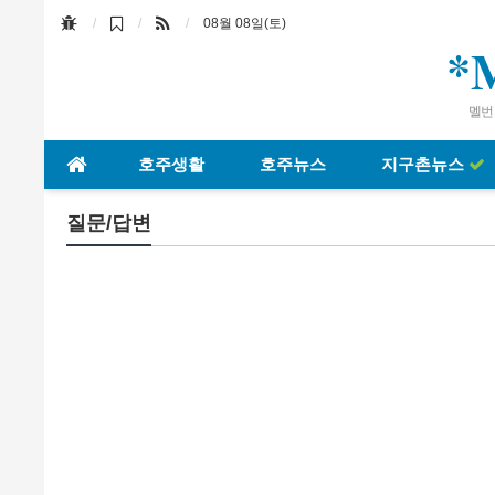
08월 08일(토)
*
멜번 
호주생활
호주뉴스
지구촌뉴스
질문/답변