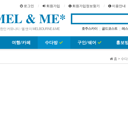
로그인
회원가입
회원가입정보찾기
이용안내
MEL & ME*
호주스카이
골드코스트
레스
|
|
한인 커뮤니티 - 멜 앤 미 MELBOURNE & ME
크라운카지노
맛집
호주여행
카
|
|
|
|
브리즈번
퍼스
|
|
여행/카페
수다방
구인/쉐어
홍보
홈 > 수다