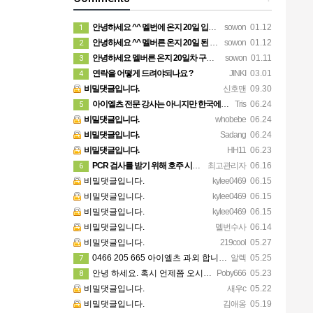
안녕하세요 ^^ 멜번에 온지 20일 입니다. 말문이라도 열어보려고 글 보냅니다. 정말 반가운 소식인데 시간이…
sowon
01.12
1
안녕하세요 ^^ 멜버른 온지 20일 된 시니어 여자입니다. 생소한 곳이다보니 말문이라도 열어보려고 문자 드려…
sowon
01.12
2
안녕하세요 멜버른 온지 20일차 구경잘했습니다. 그림이 내마음입니다.
sowon
01.11
3
연락을 어떻게 드려야되나요 ?
JINKI
03.01
4
비밀댓글입니다.
신호맨
09.30
아이엘츠 전문 강사는 아니지만 한국에서 아이엘츠 목표점수(6.0)통과하고 호주대학 입학했어요 연락주시면 제가…
Tris
06.24
5
비밀댓글입니다.
whobebe
06.24
비밀댓글입니다.
Sadang
06.24
비밀댓글입니다.
HH11
06.23
PCR 검사를 받기 위해 호주 시민이나 영주권자일 필요는 없습니다. 가까운 무료 검사 클리닉에 방문 하시면 …
최고관리자
06.16
6
비밀댓글입니다.
kylee0469
06.15
비밀댓글입니다.
kylee0469
06.15
비밀댓글입니다.
kylee0469
06.15
비밀댓글입니다.
멜번수사
06.14
비밀댓글입니다.
219cool
05.27
0466 205 665 아이엘츠 과외 합니다 연락주세요!
알렉
05.25
7
안녕 하세요. 혹시 언제쯤 오시나요 ? 저는 퍼스로 이주 하려고 하는데 이삿짐 회사 찾기가 쉽지 않네요. 혹…
Poby666
05.23
8
비밀댓글입니다.
새우c
05.22
비밀댓글입니다.
김애옹
05.19