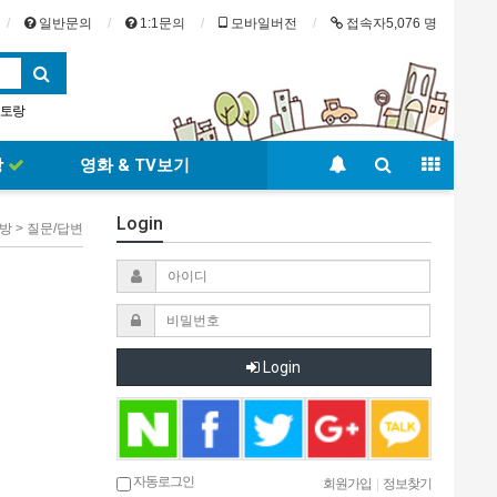
일반문의
1:1문의
모바일버전
접속자5,076 명
토랑
페
시드니
|
방
영화 & TV보기
Login
방 > 질문/답변
Login
자동로그인
회원가입
|
정보찾기