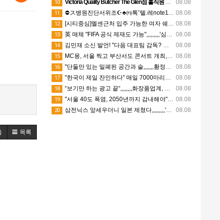
Victoria Quality Butcher The Glen점 홀직원 구인
08.08
10
⛔ス병원진단서위조☪️♣㈘톡˘텔.레note116△☀️병원입퇴원확인서제작✝️▣수술확인서제작✔️※㉸톡˘텔.레note116▧➰의사소견서위조ゐ♨️
08.08
11
[시티중심]멜센근처 입주 가능한 여자 쉐어생 한분 구합니다(8/21일 부터입주)
08.08
12
英 매체 "FIFA 공식 제재도 가능",,,,,,,,,'심판 성접대 스캔들' 일파만파
08.08
13
김민재 소신 발언! "다음 대표팀 감독? 전술 확실한 분이 오셨으면"
08.08
14
MC몽, 서울 찍고 부산서도 콘서트 개최,,,,,,,,'구속' 차가원과 엇갈린 행보
08.08
15
"단둘만 있는 밀폐된 공간과 술,,,,,,,황정민 폭로녀는 두가지에만 집착했다"
08.08
16
"한국이 제일 잔인하다" 매일 7000마리가 '극한 고통'에 노출,,,,,,,어쩌다 이렇게까지
08.08
17
“보기만 하는 광고 끝“,,,,,,,,화장품업계, SNS 홍보도 ‘참여형 콘텐츠’로 변모
08.08
18
"서울 40도 폭염, 2050년까지 감내해야",,,,,,,,,기후학자의 경고
08.08
19
삼전닉스 앞세우더니 일본 제쳤다,,,,,,,,,'사상 초유' 대역전극
08.08
20
음
목록