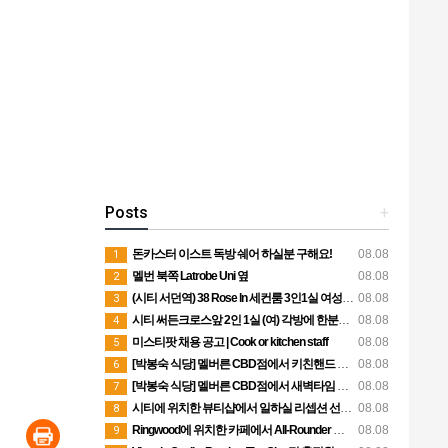
Posts
+
돈카스터 이스트 독방 쉐어 하실분 구해요!
08.08
1
멜번 북쪽 Latrobe Uni 옆
08.08
2
(시티 서던역) 38 Rose ln 세컨룸 3인1실 여성 1명 구합니다(200불) 8월23일부터 입주가능
08.08
3
시티 써든크로스앞 2인 1실 (여) 각방에 한분씩 쉐어생 구합니다
08.08
4
미스티팟 채용 공고 | Cook or kitchen staff
08.08
5
[박봉숙 식당] 멜버른 CBD점에서 키친핸드 직원 채용합니다
08.08
6
[박봉숙 식당] 멜버른 CBD점에서 새벽타임 청소 직원 채용합니다 (경력자 환영)
08.08
7
시티에 위치한 뷰티샵에서 일하실 리셉션 선생님 모집합니다
08.08
8
Ringwood에 위치한 카페에서 All-Rounder 포지션 구인
08.08
9