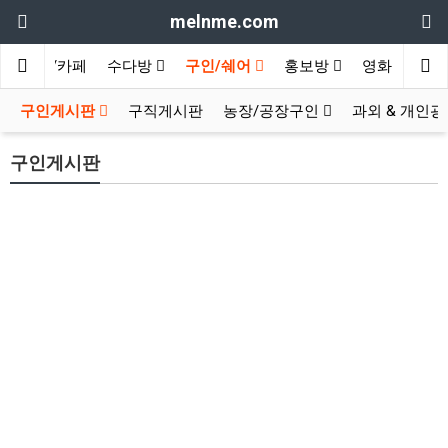
melnme.com
여행/카페
수다방
구인/쉐어
홍보방
영화 & TV
구인게시판
구직게시판
농장/공장구인
과외 & 개인
구인게시판