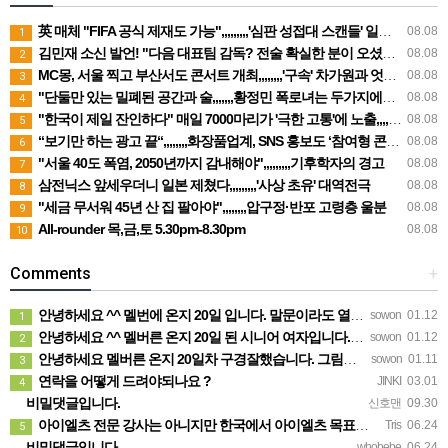
英 매체 "FIFA 공식 제재도 가능",,,,,,,,,'심판 성접대 스캔들' 일파만파
08.08
1
김민재 소신 발언! "다음 대표팀 감독? 전술 확실한 분이 오셨으면"
08.08
2
MC몽, 서울 찍고 부산서도 콘서트 개최,,,,,,,,'구속' 차가원과 엇갈린 행보
08.08
3
"단둘만 있는 밀폐된 공간과 술,,,,,,,황정민 폭로녀는 두가지에만 집착했다"
08.08
4
"한국이 제일 잔인하다" 매일 7000마리가 '극한 고통'에 노출,,,,,,,어쩌다 이렇게까지
08.08
5
“보기만 하는 광고 끝“,,,,,,,,화장품업계, SNS 홍보도 ‘참여형 콘텐츠’로 변모
08.08
6
"서울 40도 폭염, 2050년까지 감내해야",,,,,,,,,기후학자의 경고
08.08
7
삼전닉스 앞세우더니 일본 제쳤다,,,,,,,,,'사상 초유' 대역전극
08.08
8
"세금 무서워 45년 산 집 팔아야",,,,,,,,압구정·반포 고령층 울분
08.08
9
All-rounder 목,금,토 5.30pm-8.30pm
08.08
10
Comments
+
안녕하세요 ^^ 멜번에 온지 20일 입니다. 말문이라도 열어보려고 글 보냅니다. 정말 반가운 소식인데 시간이…
sowon
01.12
1
안녕하세요 ^^ 멜버른 온지 20일 된 시니어 여자입니다. 생소한 곳이다보니 말문이라도 열어보려고 문자 드려…
sowon
01.12
2
안녕하세요 멜버른 온지 20일차 구경잘했습니다. 그림이 내마음입니다.
sowon
01.11
3
연락을 어떻게 드려야되나요 ?
JINKI
03.01
4
비밀댓글입니다.
신호맨
09.30
아이엘츠 전문 강사는 아니지만 한국에서 아이엘츠 목표점수(6.0)통과하고 호주대학 입학했어요 연락주시면 제가…
Tris
06.24
5
비밀댓글입니다.
whobebe
06.24