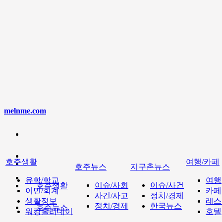
melnme.com
호주생활
여행/카페
호주뉴스
지구촌뉴스
유학/학교
여행
이슈/사회
이슈/사건
호주생활
이민/회계
카페
사건/사고
정치/경제
생활정보
레스
정치/경제
한국뉴스
호주뉴스
워킹홀리데이
호텔