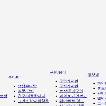
구인/쉐어
홍보방
수다방
구인게시판
한인
생생수다방
구직게시판
홍보
질문/답변
농장/공장구인
민박
토랑
친구/여행합시다
과외 & 개인광고
멜번
교민소식/사람찾음
쉐어/렌트/양도
고국
사고/팔고/거래