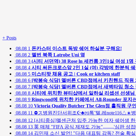
+
Posts
08.08
1
돈카스터 이스트 독방 쉐어 하실분 구해요!
08.08
2
멜번 북쪽 Latrobe Uni 옆
08.08
3
(시티 서던역) 38 Rose ln 세컨룸 3인1실 여성 
08.08
4
시티 써든크로스앞 2인 1실 (여) 각방에 한분씩 
08.08
5
미스티팟 채용 공고 | Cook or kitchen staff
08.08
6
[박봉숙 식당] 멜버른 CBD점에서 키친핸드 직
08.08
7
[박봉숙 식당] 멜버른 CBD점에서 새벽타임 청소
08.08
8
시티에 위치한 뷰티샵에서 일하실 리셉션 선생님
08.08
9
Ringwood에 위치한 카페에서 All-Rounder 포지
08.08
10
Victoria Quality Butcher The Glen점 홀직원 구
08.08
11
⛔ス병원진단서위조☪️♣㈘톡˘텔.레note116△☀
08.08
12
[시티중심]멜센근처 입주 가능한 여자 쉐어생 한분
08.08
13
英 매체 "FIFA 공식 제재도 가능",,,,,,,,,'심판
08.08
14
김민재 소신 발언! "다음 대표팀 감독? 전술 확