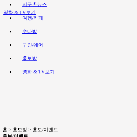
지구촌뉴스
영화 & TV보기
여행/카페
수다방
구인/쉐어
홍보방
영화 & TV보기
홈 > 홍보방 > 홍보/이벤트
홍보/이벤트