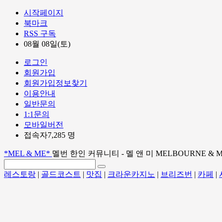
시작페이지
북마크
RSS 구독
08월 08일(토)
로그인
회원가입
회원가입정보찾기
이용안내
일반문의
1:1문의
모바일버전
접속자7,285 명
*MEL & ME*
멜번 한인 커뮤니티 - 멜 앤 미 MELBOURNE & 
레스토랑
|
골드코스트
|
맛집
|
크라운카지노
|
브리즈번
|
카페
|