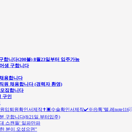
1명 구합니다(200불) 8월23일부터 입주가능
쉐어생 구합니다
원 채용합니다
 직원 채용합니다 (경력자 환영)
 모집합니다
션 구인
인
️병원입퇴원확인서제작✝️▣수술확인서제작✔️※㉸톡˘텔.레note11
 구합니다(8/21일 부터입주)
 성접대 스캔들' 일파만파
실한 분이 오셨으면"