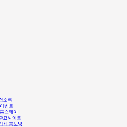
업소록
/이벤트
/홈스테이
주요싸이트
업체 홍보방